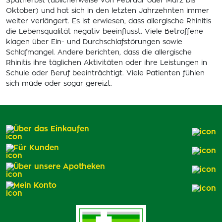
Spätherbst (üblicherweise von Februar oder März bis
Oktober) und hat sich in den letzten Jahrzehnten immer
weiter verlängert. Es ist erwiesen, dass allergische Rhinitis
die Lebensqualität negativ beeinflusst. Viele Betroffene
klagen über Ein- und Durchschlafstörungen sowie
Schlafmangel. Andere berichten, dass die allergische
Rhinitis ihre täglichen Aktivitäten oder ihre Leistungen in
Schule oder Beruf beeinträchtigt. Viele Patienten fühlen
sich müde oder sogar gereizt.
Über das Einkaufen
Für Kunden
Über unsere Apotheken
Mein Konto