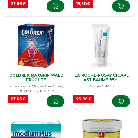
27,66 €
15,50 €
COLDREX MAXGRIP WALD
LA ROCHE-POSAY CICAPL
FRÜCHTE
AST BAUME B5+…
Lagengewicht 7,6 g (echtes Papier/
Balsam 1x40 ml
PE/Al/SURLYN) 1x14 ks
27,66 €
26,86 €