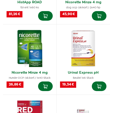
HistApp ROAD
Nicorette Minze 4 mg
tbl ent 1x60 ks
dog ocp (sk.kart.) 2x40 hp
81,26 €
45,90 €
Nicorette Minze 4 mg
Urinal Express pH
Hunde-OCP (sk.kart.) 1x40 Stück
Beutel 1x6 Stück
26,86 €
19,34 €