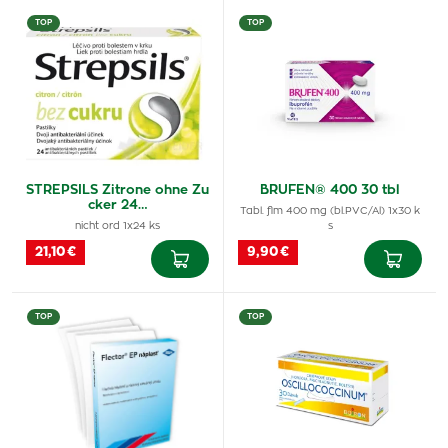
TOP
TOP
STREPSILS Zitrone ohne Zu
BRUFEN® 400 30 tbl
cker 24…
Tabl. flm 400 mg (bl.PVC/Al) 1x30 k
nicht ord 1x24 ks
s
21,10 €
9,90 €
TOP
TOP