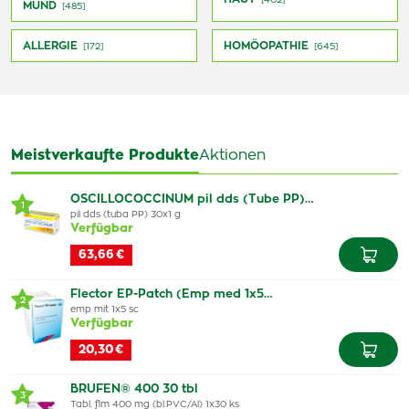
[402]
MUND
[485]
ALLERGIE
HOMÖOPATHIE
[172]
[645]
Meistverkaufte Produkte
Aktionen
OSCILLOCOCCINUM pil dds (Tube PP)…
1
pil dds (tuba PP) 30x1 g
Verfügbar
63,66 €
Flector EP-Patch (Emp med 1x5…
2
emp mit 1x5 sc
Verfügbar
20,30 €
BRUFEN® 400 30 tbl
3
Tabl. flm 400 mg (bl.PVC/Al) 1x30 ks