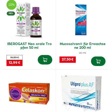
22%
NEU
IBEROGAST Neo orale Tro
Mucosolvan® für Erwachse
pfen 50 ml
ne 200 ml
20 ml
16,59 €
27,50 €
12,99 €