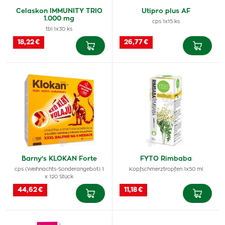
Celaskon IMMUNITY TRIO
Utipro plus AF
1.000 mg
cps 1x15 ks
tbl 1x30 ks
18,22 €
26,77 €
Barny's KLOKAN Forte
FYTO Rimbaba
cps (Weihnachts-Sonderangebot) 1
Kopfschmerztropfen 1x50 ml
x 120 Stück
44,62 €
11,18 €