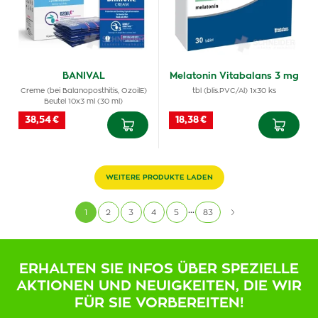
BANIVAL
Melatonin Vitabalans 3 mg
Creme (bei Balanoposthitis, OzoilE)
tbl (blis.PVC/Al) 1x30 ks
Beutel 10x3 ml (30 ml)
38,54 €
18,38 €
WEITERE PRODUKTE LADEN
...
1
2
3
4
5
83
ERHALTEN SIE INFOS ÜBER SPEZIELLE
AKTIONEN UND NEUIGKEITEN, DIE WIR
FÜR SIE VORBEREITEN!