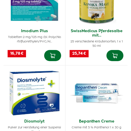
Imodium Plus
SwissMedicus Pferdesalbe
mit…
Tabletten 2 mg/125 mg (bl. Polychlo
rtrifluorethylen/PVC/Al…
25 verschiedene Kräutersorten, 1 x 1
50 ml
16,78 €
25,74 €
Diosmolyt
Bepanthen Creme
Pulver zur Herstellung einer Suspensi
Creme mit 5 % Panthenol 1 x 30 g