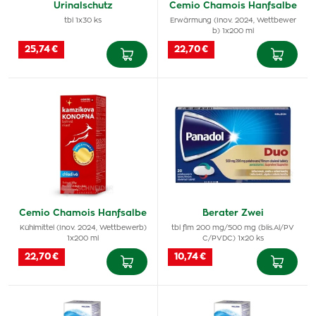
Urinalschutz
Cemio Chamois Hanfsalbe
tbl 1x30 ks
Erwärmung (Inov. 2024, Wettbewer
b) 1x200 ml
25,74 €
22,70 €
Cemio Chamois Hanfsalbe
Berater Zwei
Kühlmittel (Inov. 2024, Wettbewerb)
tbl flm 200 mg/500 mg (blis.Al/PV
1x200 ml
C/PVDC) 1x20 ks
22,70 €
10,74 €