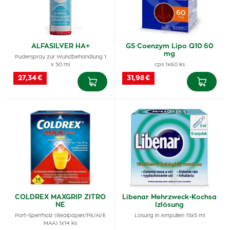
ALFASILVER HA+
GS Coenzym Lipo Q10 60
mg
Puderspray zur Wundbehandlung 1
x 50 ml
cps 1x60 ks
27,34 €
31,98 €
COLDREX MAXGRIP ZITRO
Libenar Mehrzweck-Kochsa
NE
lzlösung
Port-Sperrholz (Realpapier/PE/Al/E
Lösung in Ampullen 15x5 ml
MAA) 1x14 ks