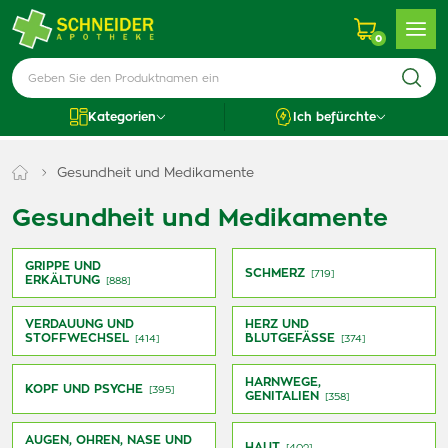
0
Kategorien
Ich befürchte
Gesundheit und Medikamente
Gesundheit und Medikamente
GRIPPE UND
SCHMERZ
[719]
ERKÄLTUNG
[888]
VERDAUUNG UND
HERZ UND
STOFFWECHSEL
BLUTGEFÄSSE
[414]
[374]
HARNWEGE,
KOPF UND PSYCHE
[395]
GENITALIEN
[358]
AUGEN, OHREN, NASE UND
HAUT