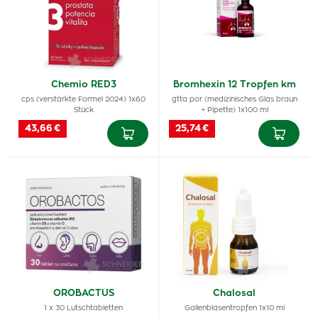
Chemio RED3
Bromhexin 12 Tropfen km
cps (verstärkte Formel 2024) 1x60
gtta por (medizinisches Glas braun
Stück
+ Pipette) 1x100 ml
43,66 €
25,74 €
OROBACTUS
Chalosal
1 x 30 Lutschtabletten
Gallenblasentropfen 1x10 ml