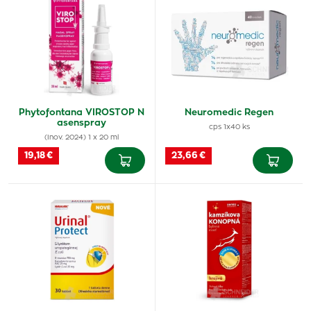
Phytofontana VIROSTOP N
Neuromedic Regen
asenspray
cps 1x40 ks
(Inov. 2024) 1 x 20 ml
19,18 €
23,66 €