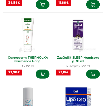
34,54 €
11,66 €
Cannaderm THERMOLKA
ZzzQuil® SLEEP Mundspra
wärmende Hanf…
y, 30 ml
1 x 250 ml
Mundspray 1x30 ml
23,98 €
27,18 €