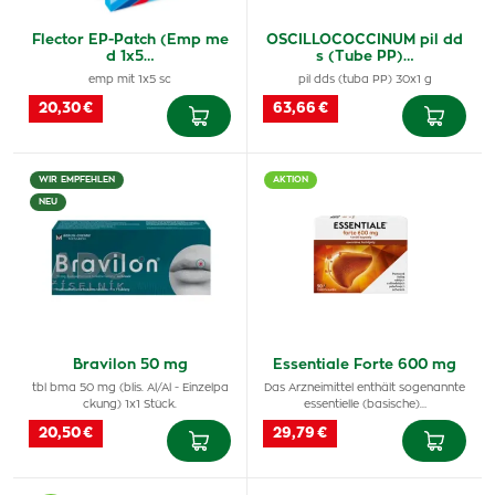
Flector EP-Patch (Emp me
OSCILLOCOCCINUM pil dd
d 1x5…
s (Tube PP)…
emp mit 1x5 sc
pil dds (tuba PP) 30x1 g
20,30 €
63,66 €
WIR EMPFEHLEN
AKTION
NEU
Bravilon 50 mg
Essentiale Forte 600 mg
tbl bma 50 mg (blis. Al/Al - Einzelpa
Das Arzneimittel enthält sogenannte
ckung) 1x1 Stück.
essentielle (basische)…
20,50 €
29,79 €