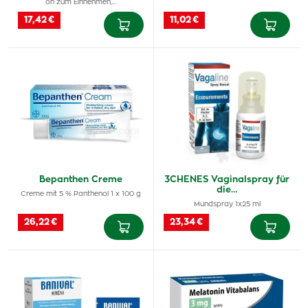
on zum Einnehmen,…
17,42 €
11,02 €
Bepanthen Creme
3CHENES Vaginalspray für
die…
Creme mit 5 % Panthenol 1 x 100 g
Mundspray 1x25 ml
26,22 €
23,34 €