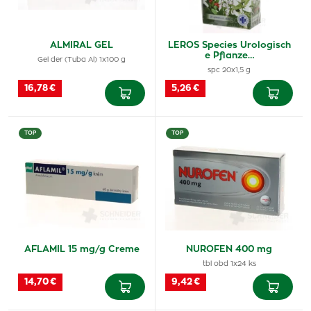
ALMIRAL GEL
LEROS Species Urologisch
e Pflanze…
Gel der (Tuba Al) 1x100 g
spc 20x1,5 g
16,78 €
5,26 €
TOP
TOP
AFLAMIL 15 mg/g Creme
NUROFEN 400 mg
tbl obd 1x24 ks
14,70 €
9,42 €