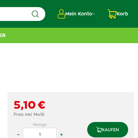
Mein Konto
Korb
ER
5,10 €
Preis inkl. MwSt
Menge
KAUFEN
–
+