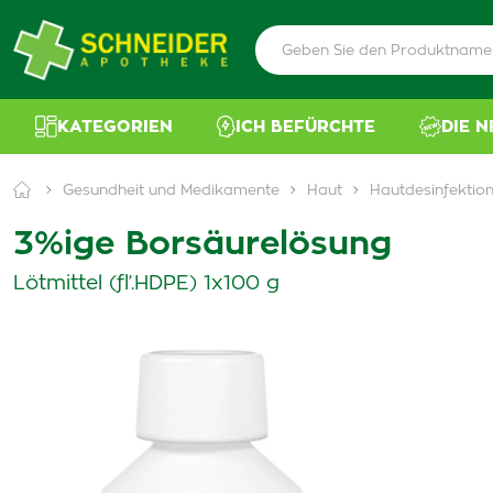
KATEGORIEN
ICH BEFÜRCHTE
DIE 
Gesundheit und Medikamente
Haut
Hautdesinfektio
3%ige Borsäurelösung
Lötmittel (fľ.HDPE) 1x100 g