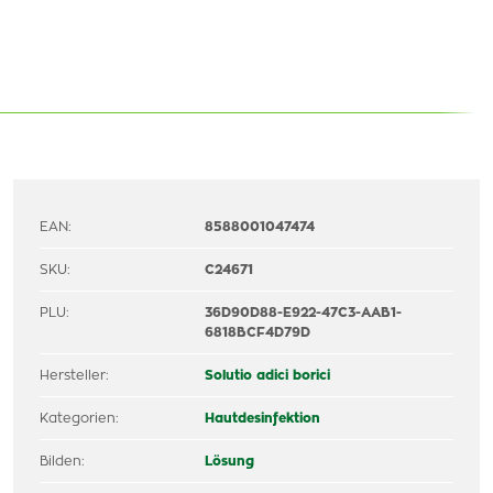
EAN:
8588001047474
SKU:
C24671
PLU:
36D90D88-E922-47C3-AAB1-
6818BCF4D79D
Hersteller:
Solutio adici borici
Kategorien:
Hautdesinfektion
Bilden:
Lösung