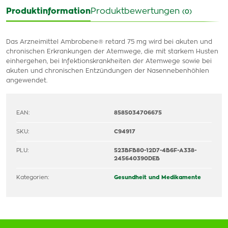
Produktinformation
Produktbewertungen
(0)
Das Arzneimittel Ambrobene® retard 75 mg wird bei akuten und
chronischen Erkrankungen der Atemwege, die mit starkem Husten
einhergehen, bei Infektionskrankheiten der Atemwege sowie bei
akuten und chronischen Entzündungen der Nasennebenhöhlen
angewendet.
EAN:
8585034706675
SKU:
C94917
PLU:
523BFB80-12D7-4B6F-A338-
245640390DEB
Kategorien:
Gesundheit und Medikamente