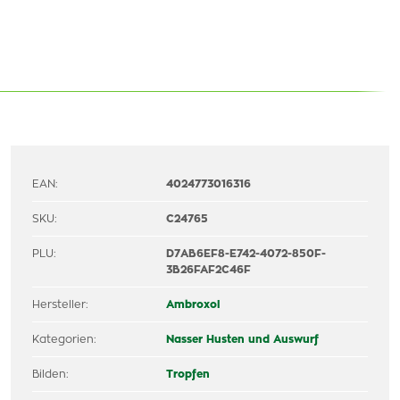
EAN:
4024773016316
SKU:
C24765
PLU:
D7AB6EF8-E742-4072-850F-
3B26FAF2C46F
Hersteller:
Ambroxol
Kategorien:
Nasser Husten und Auswurf
Bilden:
Tropfen