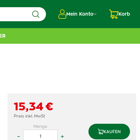
Mein Konto
Korb
ER
15,34 €
Preis inkl. MwSt
Menge
KAUFEN
–
+