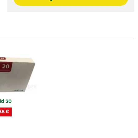
id 20
88 €