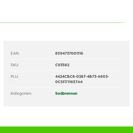
EAN:
8594737001116
SKU:
C93582
PLU:
4424CBC8-0267-4B73-A603-
0C5FF11657A4
Kategorien:
Sodbrennen