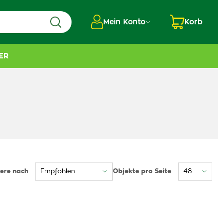
Mein Konto
Korb
ER
iere nach
Objekte pro Seite