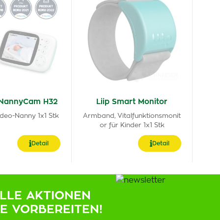
 NannyCam H32
Liip Smart Monitor
ideo-Nanny 1x1 Stk
Armband, Vitalfunktionsmonit
or für Kinder 1x1 Stk
Detail
Detail
ELLE AKTIONEN
IE VORBEREITEN!