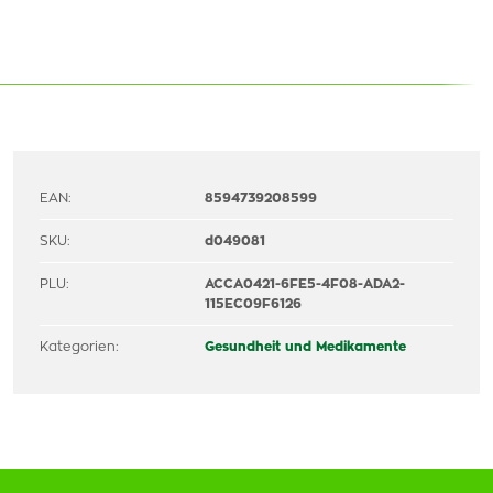
EAN:
8594739208599
SKU:
d049081
PLU:
ACCA0421-6FE5-4F08-ADA2-
115EC09F6126
Kategorien:
Gesundheit und Medikamente