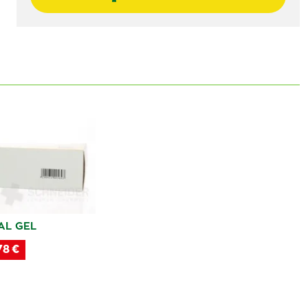
AL GEL
78 €