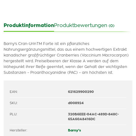
Produktinformation
Produktbewertungen
(0)
Barny's Cran-UrinTM Forte ist ein pflanzliches
Nahrungsergänzungsmittel, das aus einem hochwertigen Extrakt
kanadischer großfrüchtiger Cranberries (Vaccinium Macrocarpon)
hergestellt wird. Preiselbeeren der Klasse A werden auf dem
Höhepunkt ihrer Reife geerntet, wenn der Gehalt der wichtigsten
Substanzen – Proanthocyanidine (PAC) – am höchsten ist.
EAN:
621629900290
SKU:
d008924
PLU:
320B6EEE-04AC-489D-848C-
65A60A8416DC
Hersteller:
Barny's