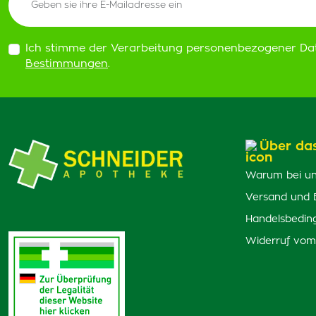
Predator race
(7)
Koloidni stribro
(1)
Ich stimme der Verarbeitung personenbezogener Da
Delmar
(2)
Bestimmungen
.
Medicprogress
(1)
Top Gold
(5)
Nicorette
(1)
Über da
Delta Medical
(5)
Comarex
(2)
Warum bei un
Dr.Weiss
(2)
Versand und 
Allerhin
(1)
Handelsbedin
Diffusil
(4)
Widerruf vom
Dado Sens
(3)
Nasic
(2)
Steviola
(1)