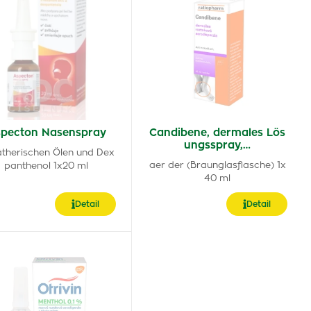
pecton Nasenspray
Candibene, dermales Lös
ungsspray,…
ätherischen Ölen und Dex
aer der (Braunglasflasche) 1x
panthenol 1x20 ml
40 ml
Detail
Detail