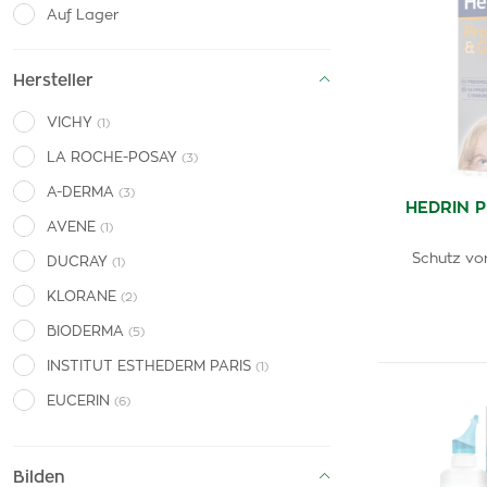
Auf Lager
Hersteller
VICHY
(1)
LA ROCHE-POSAY
(3)
A-DERMA
(3)
HEDRIN P
AVENE
(1)
Schutz vo
DUCRAY
(1)
KLORANE
(2)
BIODERMA
(5)
INSTITUT ESTHEDERM PARIS
(1)
EUCERIN
(6)
RENÉ FURTERER
(1)
WALMARK
(1)
Bilden