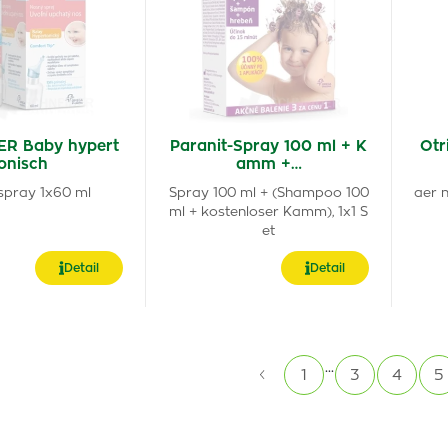
R Baby hypert
Paranit-Spray 100 ml + K
Otr
onisch
amm +…
pray 1x60 ml
Spray 100 ml + (Shampoo 100
aer 
ml + kostenloser Kamm), 1x1 S
et
Detail
Detail
...
1
3
4
5