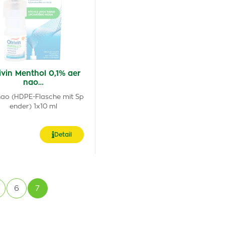
ivin Menthol 0,1% aer
nao…
nao (HDPE-Flasche mit Sp
ender) 1x10 ml
Detail
6
7