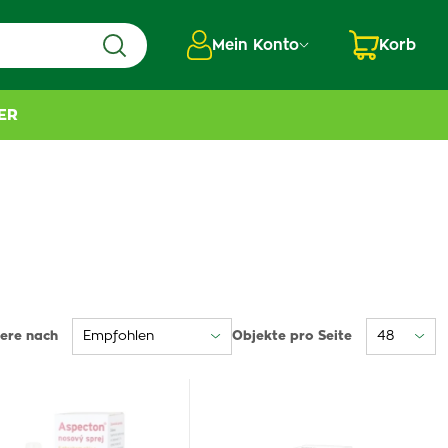
Mein Konto
Korb
ER
iere nach
Objekte pro Seite