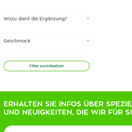
Esthederm
(1)
Alfa Vita
(1)
Wozu dient die Ergänzung?
Fytofontana
(7)
AvePharma
(4)
Geschmack
Uriage
(1)
Swiss
(1)
Gum
(1)
Filter zurücksetzen
Desprej
(2)
Woykoff
(1)
Nosko
(2)
Proshield
(1)
ERHALTEN SIE INFOS ÜBER SPEZI
IntimComfort
(1)
UND NEUIGKEITEN, DIE WIR FÜR S
Pedicustoop
(1)
Tantum Verde
(1)