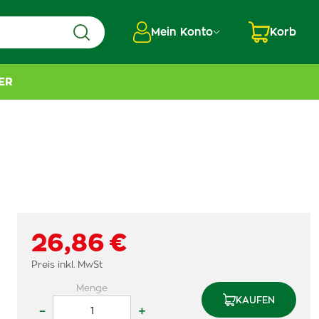
Mein Konto
Korb
ER
26,86 €
Preis inkl. MwSt
Menge
KAUFEN
–
+