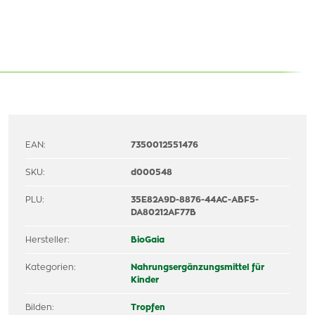
EAN:
7350012551476
SKU:
d000548
PLU:
35E82A9D-8876-44AC-ABF5-
DA80212AF77B
Hersteller:
BioGaia
Kategorien:
Nahrungsergänzungsmittel für
Kinder
Bilden:
Tropfen