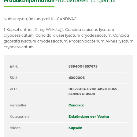
Produktinformation
Produktbewertungen
(0)
Nahrungsergänzungsmittel CANDIVAC.
1 Kapsel enthält 5 mg Wirkstoff: Candida albicans lysatum
cryodessicatum, Candida krusei lysatum cryodessicatum, Candida
glabrata lysatum cryodessicatum, Propionibacterium Aknes lysatum
cryodessicatum.
EAN:
8594004857675
SKU:
d002006
PLU:
DC6831CF-C7D8-4BFC-8D65-
8E92D7C105DD
Hersteller:
Candivac
Kategorien:
Entzündung der Vagina
Bilden:
Kapseln