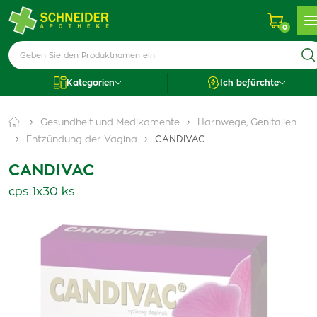
0
Kategorien
Ich befürchte
Gesundheit und Medikamente
Harnwege, Genitalien
Entzündung der Vagina
CANDIVAC
CANDIVAC
cps 1x30 ks