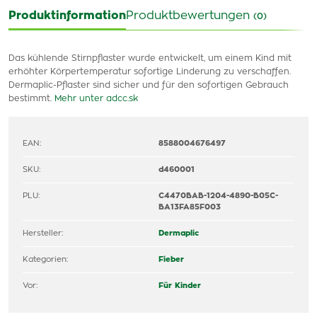
Produktinformation
Produktbewertungen
(0)
Das kühlende Stirnpflaster wurde entwickelt, um einem Kind mit
erhöhter Körpertemperatur sofortige Linderung zu verschaffen.
Dermaplic-Pflaster sind sicher und für den sofortigen Gebrauch
bestimmt.
Mehr unter adcc.sk
EAN:
8588004676497
SKU:
d460001
PLU:
C4470BAB-1204-4890-B05C-
BA13FA85F003
Hersteller:
Dermaplic
Kategorien:
Fieber
Vor:
Für Kinder