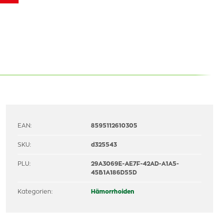
EAN:
8595112610305
SKU:
d325543
PLU:
29A3069E-AE7F-42AD-A1A5-
45B1A186D55D
Kategorien:
Hämorrhoiden