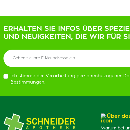
ERHALTEN SIE INFOS ÜBER SPEZI
UND NEUIGKEITEN, DIE WIR FÜR S
Ich stimme der Verarbeitung personenbezogener Da
Bestimmungen
.
Über da
Warum bei un