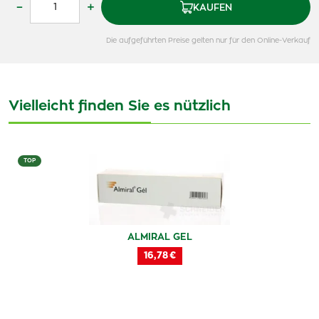
–
+
KAUFEN
Die aufgeführten Preise gelten nur für den Online-Verkauf
Vielleicht finden Sie es nützlich
TOP
ALMIRAL GEL
16,78 €