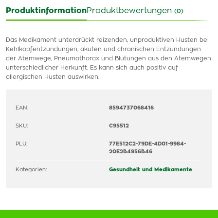
Produktinformation
Produktbewertungen
(0)
Das Medikament unterdrückt reizenden, unproduktiven Husten bei
Kehlkopfentzündungen, akuten und chronischen Entzündungen
der Atemwege, Pneumothorax und Blutungen aus den Atemwegen
unterschiedlicher Herkunft. Es kann sich auch positiv auf
allergischen Husten auswirken.
EAN:
8594737068416
SKU:
C95512
PLU:
77E512C2-79DE-4D01-9984-
20E2B4956B46
Kategorien:
Gesundheit und Medikamente