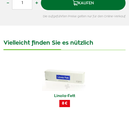
–
+
KAUFEN
Die aufgeführten Preise gelten nur für den Online-Verkauf
Vielleicht finden Sie es nützlich
Linola-Fett
8 €