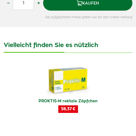
–
+
KAUFEN
Die aufgeführten Preise gelten nur für den Online-Verkauf
Vielleicht finden Sie es nützlich
PROKTIS-M rektale Zäpfchen
58,37 €