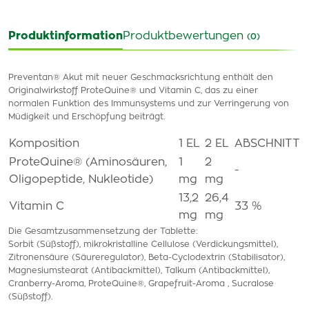
Produktinformation
Produktbewertungen
(0)
Preventan® Akut mit neuer Geschmacksrichtung enthält den
Originalwirkstoff ProteQuine® und Vitamin C, das zu einer
normalen Funktion des Immunsystems und zur Verringerung von
Müdigkeit und Erschöpfung beiträgt.
Komposition
1 EL
2 EL
ABSCHNITT
ProteQuine® (Aminosäuren,
1
2
-
Oligopeptide, Nukleotide)
mg
mg
13,2
26,4
Vitamin C
33 %
mg
mg
Die Gesamtzusammensetzung der Tablette:
Sorbit (Süßstoff), mikrokristalline Cellulose (Verdickungsmittel),
Zitronensäure (Säureregulator), Beta-Cyclodextrin (Stabilisator),
Magnesiumstearat (Antibackmittel), Talkum (Antibackmittel),
Cranberry-Aroma, ProteQuine®, Grapefruit-Aroma , Sucralose
(Süßstoff).