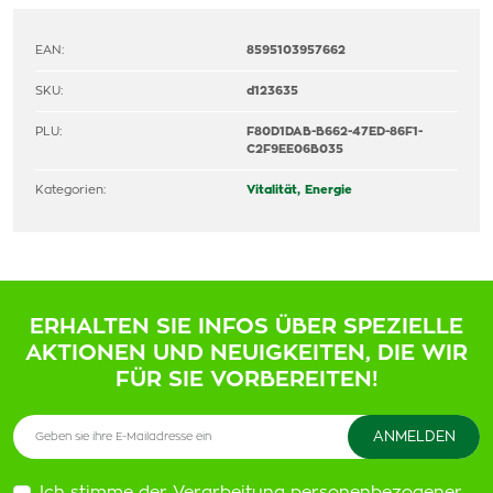
EAN:
8595103957662
SKU:
d123635
PLU:
F80D1DAB-B662-47ED-86F1-
C2F9EE06B035
Kategorien:
Vitalität, Energie
ERHALTEN SIE INFOS ÜBER SPEZIELLE
AKTIONEN UND NEUIGKEITEN, DIE WIR
FÜR SIE VORBEREITEN!
Ich stimme der Verarbeitung personenbezogener