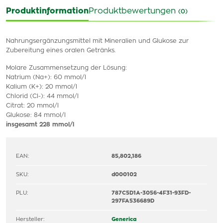
Produktinformation
Produktbewertungen
(0)
Nahrungsergänzungsmittel mit Mineralien und Glukose zur
Zubereitung eines oralen Getränks.
Molare Zusammensetzung der Lösung:
Natrium (Na+): 60 mmol/l
Kalium (K+): 20 mmol/l
Chlorid (Cl-): 44 mmol/l
Citrat: 20 mmol/l
Glukose: 84 mmol/l
insgesamt 228 mmol/l
EAN:
85,802,186
SKU:
d000102
PLU:
787C5D1A-3056-4F31-93FD-
297FA536689D
Hersteller:
Generica