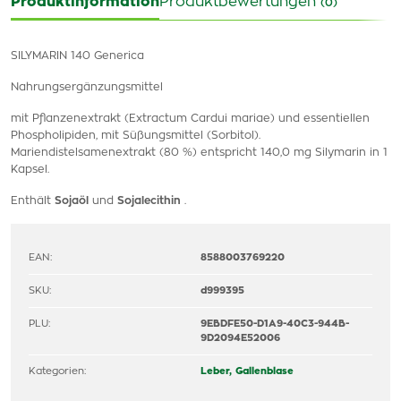
Produktinformation
Produktbewertungen
(0)
SILYMARIN 140 Generica
Nahrungsergänzungsmittel
mit Pflanzenextrakt (Extractum Cardui mariae) und essentiellen
Phospholipiden, mit Süßungsmittel (Sorbitol).
Mariendistelsamenextrakt (80 %) entspricht 140,0 mg Silymarin in 1
Kapsel.
Enthält
Sojaöl
und
Sojalecithin
.
EAN:
8588003769220
SKU:
d999395
PLU:
9EBDFE50-D1A9-40C3-944B-
9D2094E52006
Kategorien:
Leber, Gallenblase