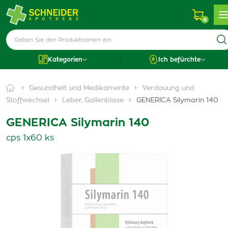
0
Kategorien
Ich befürchte
Gesundheit und Medikamente
Verdauung und
Stoffwechsel
Leber, Gallenblase
GENERICA Silymarin 140
GENERICA Silymarin 140
cps 1x60 ks