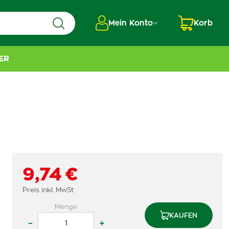
Mein Konto
Korb
ER
9,74 €
Preis inkl. MwSt
Menge
KAUFEN
–
+