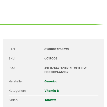
EAN:
8588003769329
SKU:
d017008
PLU:
86F87BE7-B43E-4F46-B1FD-
EDC0C2AA698F
Hersteller:
Generica
Kategorien:
Vitamin B
Bilden:
Tablette