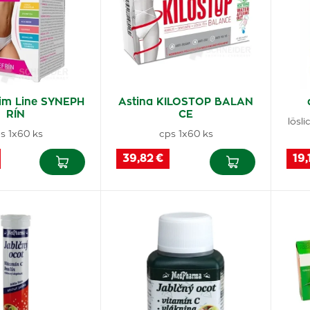
lim Line SYNEPH
Astina KILOSTOP BALAN
RÍN
CE
lösli
s 1x60 ks
cps 1x60 ks
39,82 €
19,