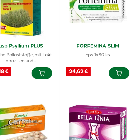
asp Psyllium PLUS
FORFEMINA SLIM
che Ballaststoffe, mit Lakt
cps 1x60 ks
obazillen und…
18 €
24,62 €