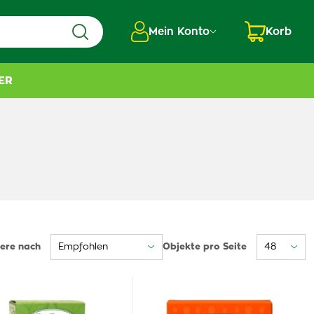
Mein Konto
Korb
ER
iere nach
Objekte pro Seite