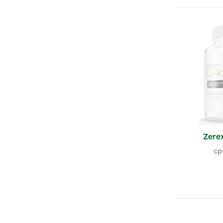
Zerex
cp