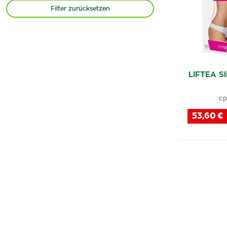
Nutrend
(2)
Filter zurücksetzen
NaturProdukt
(1)
Liftea
(2)
Pharma Nord
(1)
Jiangzhi Tongshu
(2)
LIFTEA S
Naturvita
(1)
Kompava
(2)
cp
New Nordic
(2)
53,60 €
Dr. Popov
(2)
Noventis
(1)
Naturica
(3)
Astina
(1)
Nutricius
(1)
Good Nature
(2)