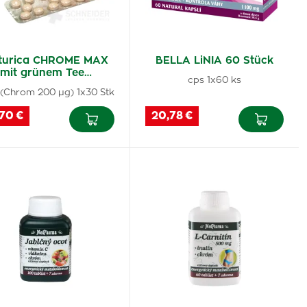
turica CHROME MAX
BELLA LiNIA 60 Stück
mit grünem Tee…
cps 1x60 ks
 (Chrom 200 µg) 1x30 Stk
,70 €
20,78 €