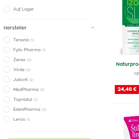
Auf Lager
Hersteller
Terezia
(1)
Fyto Pharma
(1)
Zerex
(2)
Naturprod
Virde
(2)
cp
Jutavit
(2)
24,46 €
MedPharma
(5)
Topnatur
(1)
EdenPharma
(3)
Leros
(1)
Moringa caribbean
(2)