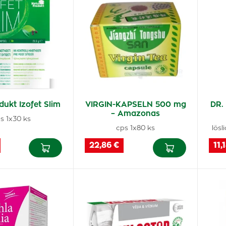
ukt Izofet Slim
VIRGIN-KAPSELN 500 mg
DR.
– Amazonas
s 1x30 ks
cps 1x80 ks
lösl
22,86 €
11,