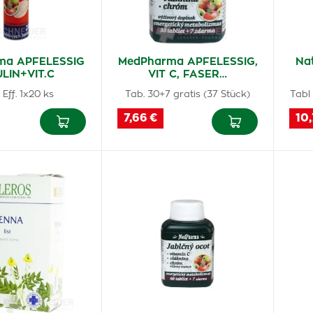
ma APFELESSIG
MedPharma APFELESSIG,
Na
ULIN+VIT.C
VIT C, FASER…
 Eff. 1x20 ks
Tab. 30+7 gratis (37 Stück)
Tabl
7,66 €
10