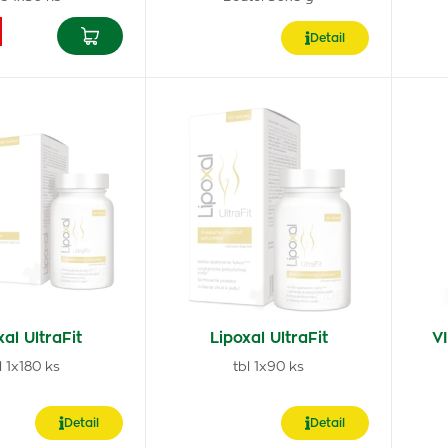
Detail
xal UltraFit
Lipoxal UltraFit
VI
l 1x180 ks
tbl 1x90 ks
Detail
Detail