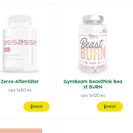
Zerex-Attentäter
GymBeam BeastPink Bea
st BURN
cps 1x60 ks
cps 1x120 ks
Detail
Detail