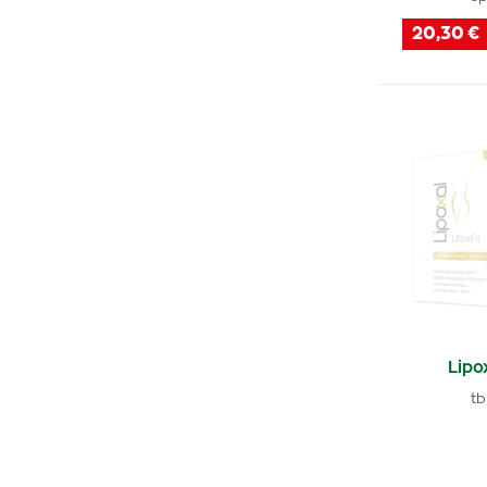
20,30 €
Lipo
tb