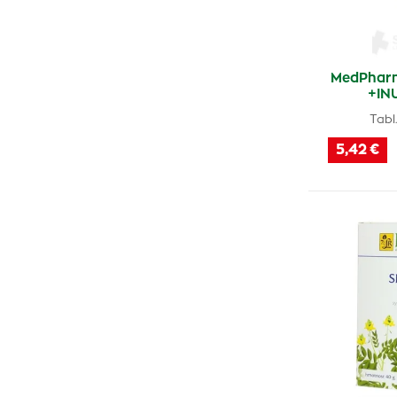
Advance
(2)
Exadipin
(1)
Super Prsia
(3)
MedPhar
Dimica
(1)
+IN
Biotta
(1)
Tabl.
Bellasin
(1)
5,42 €
Diterpex
(1)
Lipoxal
(2)
Pinia pharmaceutical
(1)
Forfemina
(2)