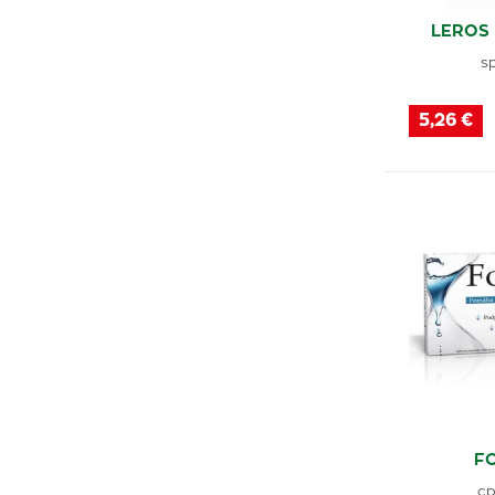
LEROS 
s
5,26 €
F
cp