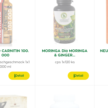
CARNITIN 100.
MORINGA Dia MORINGA
NEU
000
& GINGER…
irschgeschmack 1x1
cps 1x120 ks
000 ml
Detail
Detail