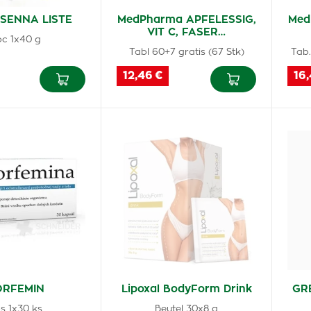
SENNA LISTE
MedPharma APFELESSIG,
Med
VIT C, FASER…
pc 1x40 g
Tabl 60+7 gratis (67 Stk)
Tab.
12,46 €
16,
ORFEMIN
Lipoxal BodyForm Drink
GRE
s 1x30 ks
Beutel 30x8 g