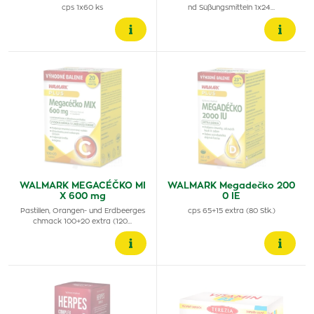
cps 1x60 ks
nd Süßungsmitteln 1x24…
WALMARK MEGACÉČKO MI
WALMARK Megadečko 200
X 600 mg
0 IE
Pastillen, Orangen- und Erdbeerges
cps 65+15 extra (80 Stk.)
chmack 100+20 extra (120…