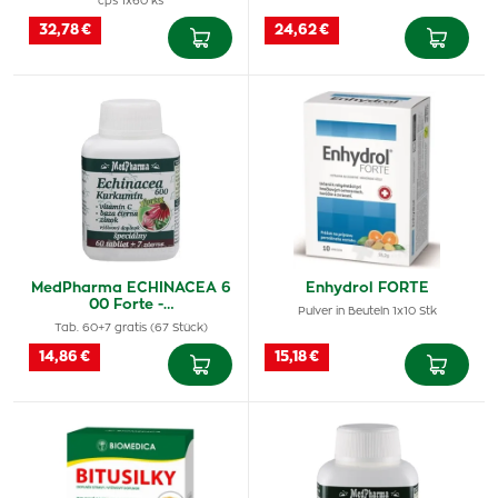
cps 1x60 ks
32,78 €
24,62 €
MedPharma ECHINACEA 6
Enhydrol FORTE
00 Forte -…
Pulver in Beuteln 1x10 Stk
Tab. 60+7 gratis (67 Stück)
14,86 €
15,18 €