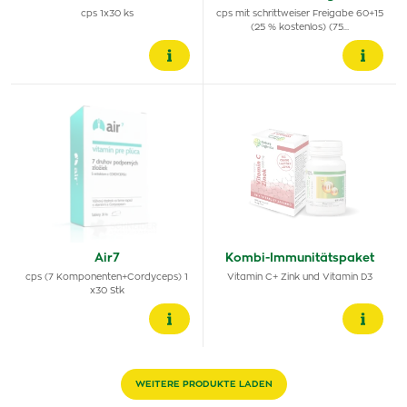
cps 1x30 ks
cps mit schrittweiser Freigabe 60+15
(25 % kostenlos) (75…
Air7
Kombi-Immunitätspaket
cps (7 Komponenten+Cordyceps) 1
Vitamin C+ Zink und Vitamin D3
x30 Stk
WEITERE PRODUKTE LADEN