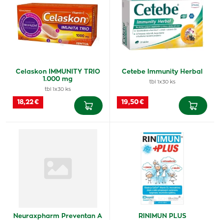
Celaskon IMMUNITY TRIO
Cetebe Immunity Herbal
1.000 mg
tbl 1x30 ks
tbl 1x30 ks
18,22 €
19,50 €
Neuraxpharm Preventan A
RINIMUN PLUS