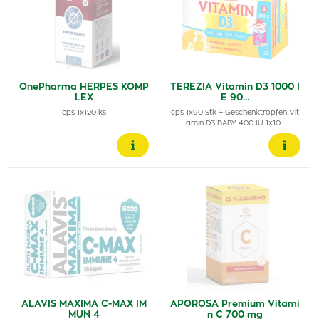
OnePharma HERPES KOMP
TEREZIA Vitamin D3 1000 I
LEX
E 90…
cps 1x120 ks
cps 1x90 Stk + Geschenktropfen Vit
amin D3 BABY 400 IU 1x10…
ALAVIS MAXIMA C-MAX IM
APOROSA Premium Vitami
MUN 4
n C 700 mg