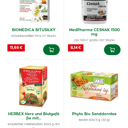
BIOMEDICA BITUSILKY
MedPharma CESNAK 1500
mg
Kräuterpastillen 15+2 (17 Stück)
cps 100+7 gratis (107 Stück)
11,66 €
8,14 €
HERBEX Herz und Blutgefä
Phyto Bio Sanddorntee
ße mit…
Beutel 20x1,5 g (30 g)
Kräutertee (Wellnesstee) 20x3 g (60