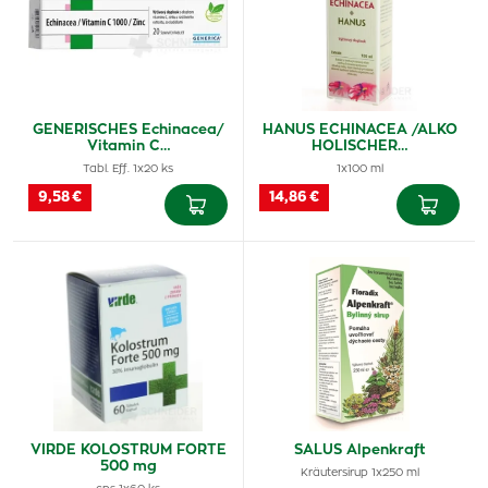
GENERISCHES Echinacea/
HANUS ECHINACEA /ALKO
Vitamin C…
HOLISCHER…
Tabl. Eff. 1x20 ks
1x100 ml
9,58 €
14,86 €
VIRDE KOLOSTRUM FORTE
SALUS Alpenkraft
500 mg
Kräutersirup 1x250 ml