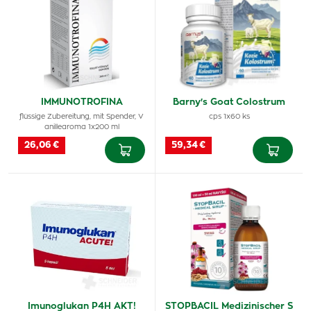
IMMUNOTROFINA
Barny's Goat Colostrum
flüssige Zubereitung, mit Spender, V
cps 1x60 ks
anillearoma 1x200 ml
26,06 €
59,34 €
Imunoglukan P4H AKT!
STOPBACIL Medizinischer S