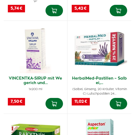
g)
5,74 €
5,42 €
VINCENTKA-SIRUP mit We
HerbalMed-Pastillen – Salb
gerich und…
ei,…
1x200 ml
(Salbei, Ginseng, 20 Kräuter, Vitamin
C) Lutschpastillen 24…
7,50 €
11,02 €