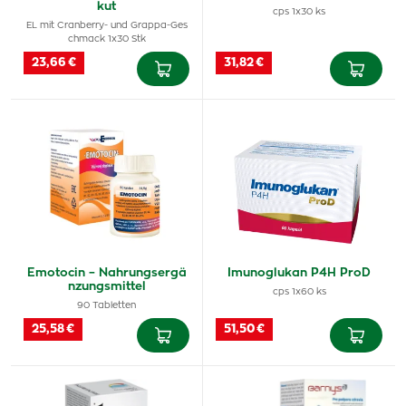
kut
cps 1x30 ks
EL mit Cranberry- und Grappa-Ges
chmack 1x30 Stk
23,66 €
31,82 €
Emotocin – Nahrungsergä
Imunoglukan P4H ProD
nzungsmittel
cps 1x60 ks
90 Tabletten
25,58 €
51,50 €