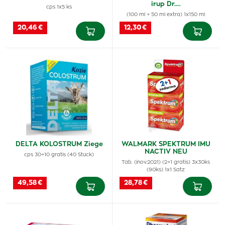
irup Dr.…
cps 1x5 ks
(100 ml + 50 ml extra) 1x150 ml
20,46 €
12,30 €
DELTA KOLOSTRUM Ziege
WALMARK SPEKTRUM IMU
NACTIV NEU
cps 30+10 gratis (40 Stück)
Tab. (inov.2021) (2+1 gratis) 3x30ks
(90ks) 1x1 Satz
49,58 €
28,78 €