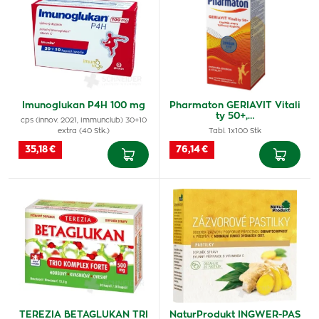
Imunoglukan P4H 100 mg
Pharmaton GERIAVIT Vitali
ty 50+,…
cps (innov. 2021, Immunclub) 30+10
extra (40 Stk.)
Tabl. 1x100 Stk
35,18 €
76,14 €
TEREZIA BETAGLUKAN TRI
NaturProdukt INGWER-PAS