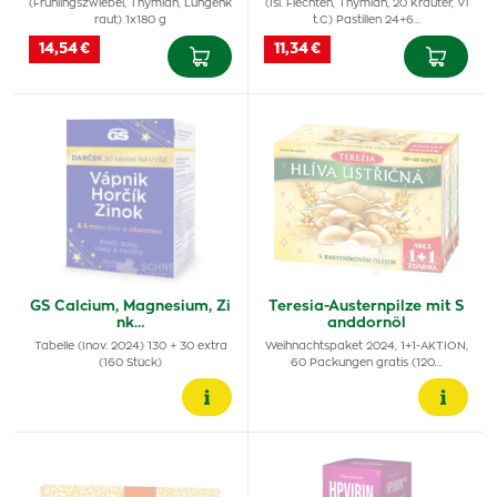
(Frühlingszwiebel, Thymian, Lungenk
(Isl. Flechten, Thymian, 20 Kräuter, Vi
raut) 1x180 g
t.C) Pastillen 24+6…
14,54 €
11,34 €
GS Calcium, Magnesium, Zi
Teresia-Austernpilze mit S
nk…
anddornöl
Tabelle (Inov. 2024) 130 + 30 extra
Weihnachtspaket 2024, 1+1-AKTION,
(160 Stück)
60 Packungen gratis (120…