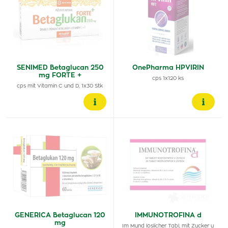
SENIMED Betaglucan 250
OnePharma HPVIRIN
mg FORTE +
cps 1x120 ks
cps mit Vitamin C und D, 1x30 Stk
GENERICA Betaglucan 120
IMMUNOTROFINA d
mg
Im Mund löslicher Tabl, mit Zucker u