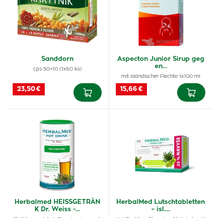
Sanddorn
Aspecton Junior Sirup geg
en…
cps 50+10 (1x60 ks)
mit isländischer Flechte 1x100 ml
23,50 €
15,66 €
Herbalmed HEISSGETRÄN
HerbalMed Lutschtabletten
K Dr. Weiss -…
– isl.…