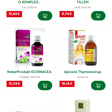
O KOMPLEX…
TILLEN
cps 1x30 ks
nicht 1x20 ks
15,82 €
9,74 €
NaturProdukt ECHINACEA
Apicold Thymiansirup
Tropfen 1x50 ml
1x100 ml
15,34 €
16,14 €