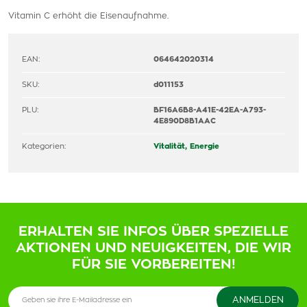
Vitamin C erhöht die Eisenaufnahme.
EAN:
064642020314
SKU:
d011153
PLU:
BF16A6B8-A41E-42EA-A793-
4E890D8B1AAC
Kategorien:
Vitalität, Energie
ERHALTEN SIE INFOS ÜBER SPEZIELLE
AKTIONEN UND NEUIGKEITEN, DIE WIR
FÜR SIE VORBEREITEN!