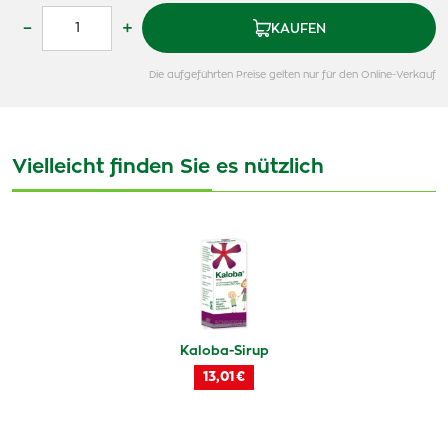
–
+
KAUFEN
Die aufgeführten Preise gelten nur für den Online-Verkauf
Vielleicht finden Sie es nützlich
Kaloba-Sirup
13,01 €