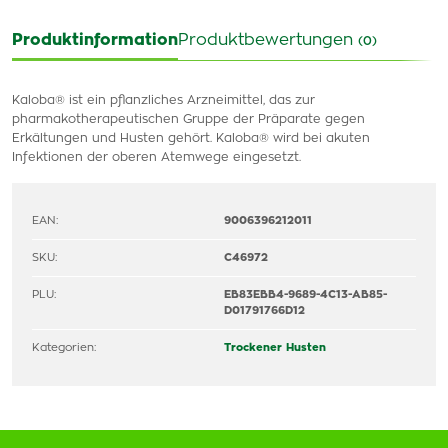
Produktinformation
Produktbewertungen
(0)
Kaloba® ist ein pflanzliches Arzneimittel, das zur
pharmakotherapeutischen Gruppe der Präparate gegen
Erkältungen und Husten gehört. Kaloba® wird bei akuten
Infektionen der oberen Atemwege eingesetzt.
EAN:
9006396212011
SKU:
C46972
PLU:
EB83EBB4-9689-4C13-AB85-
D01791766D12
Kategorien:
Trockener Husten