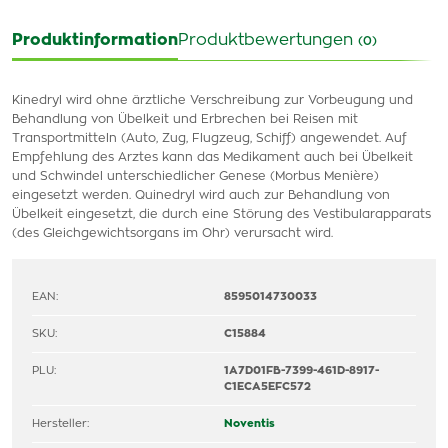
Produktinformation
Produktbewertungen
(0)
Kinedryl wird ohne ärztliche Verschreibung zur Vorbeugung und
Behandlung von Übelkeit und Erbrechen bei Reisen mit
Transportmitteln (Auto, Zug, Flugzeug, Schiff) angewendet. Auf
Empfehlung des Arztes kann das Medikament auch bei Übelkeit
und Schwindel unterschiedlicher Genese (Morbus Menière)
eingesetzt werden. Quinedryl wird auch zur Behandlung von
Übelkeit eingesetzt, die durch eine Störung des Vestibularapparats
(des Gleichgewichtsorgans im Ohr) verursacht wird.
EAN:
8595014730033
SKU:
C15884
PLU:
1A7D01FB-7399-461D-8917-
C1ECA5EFC572
Hersteller:
Noventis