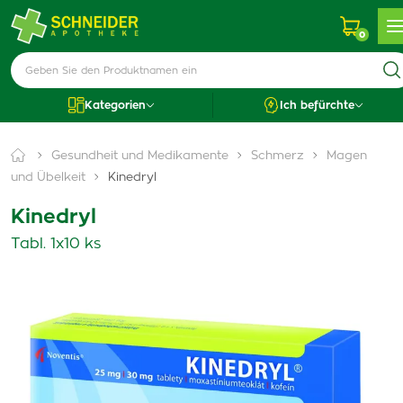
0
Kategorien
Ich befürchte
Gesundheit und Medikamente
Schmerz
Magen
und Übelkeit
Kinedryl
Kinedryl
Tabl. 1x10 ks