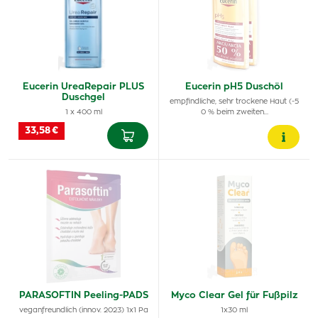
Eucerin UreaRepair PLUS
Eucerin pH5 Duschöl
Duschgel
empfindliche, sehr trockene Haut (-5
1 x 400 ml
0 % beim zweiten…
33,58 €
PARASOFTIN Peeling-PADS
Myco Clear Gel für Fußpilz
veganfreundlich (innov. 2023) 1x1 Pa
1x30 ml