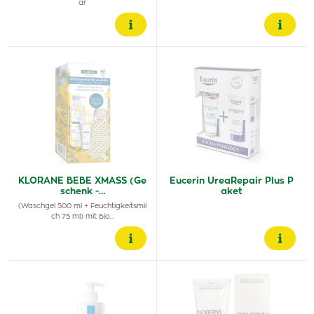
ar
KLORANE BEBE XMASS (Ge
Eucerin UreaRepair Plus P
schenk -…
aket
(Waschgel 500 ml + Feuchtigkeitsmil
ch 75 ml) mit Bio…