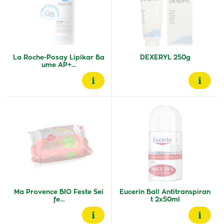
La Roche-Posay Lipikar Ba
DEXERYL 250g
ume AP+…
Ma Provence BIO Feste Sei
Eucerin Ball Antitranspiran
fe…
t 2x50ml