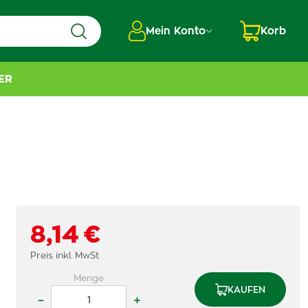
Mein Konto
Korb
ER
8,14 €
Preis inkl. MwSt
Menge
KAUFEN
–
+