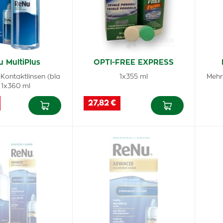
 MultiPlus
OPTI-FREE EXPRESS
Kontaktlinsen (bla
1x355 ml
Mehr
 1x360 ml
27,82 €