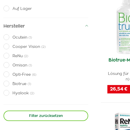
Auf Lager
Hersteller
Ocutein
(1)
Cooper Vision
(2)
ReNu
(2)
Biotrue-
Omisan
(1)
Lösung für 
Opti-Free
(6)
n)
Biotrue
(1)
26,54 €
Hyalook
(2)
Filter zurücksetzen