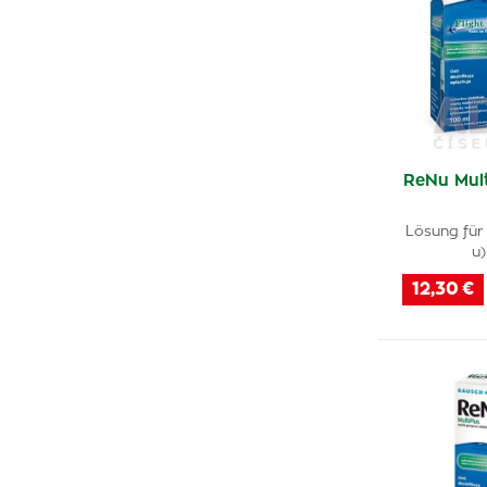
ReNu Mult
Lösung für 
u)
12,30 €