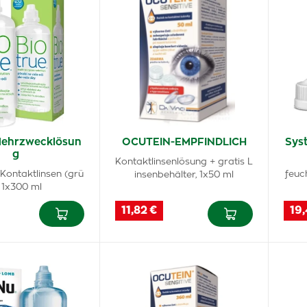
Mehrzwecklösun
OCUTEIN-EMPFINDLICH
Sys
g
Kontaktlinsenlösung + gratis L
Kontaktlinsen (grü
feuc
insenbehälter, 1x50 ml
 1x300 ml
11,82 €
19,