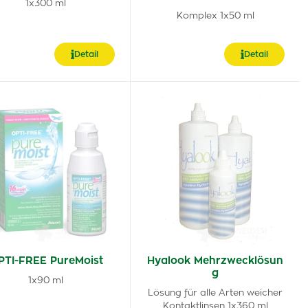
1x300 ml
Komplex 1x50 ml
Detail
Detail
PTI-FREE PureMoist
Hyalook Mehrzwecklösun
g
1x90 ml
Lösung für alle Arten weicher
Kontaktlinsen 1x360 ml