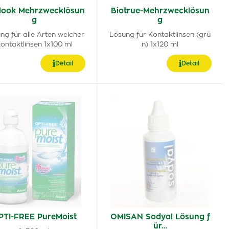
look Mehrzwecklösun
Biotrue-Mehrzwecklösun
g
g
ng für alle Arten weicher
Lösung für Kontaktlinsen (grü
ontaktlinsen 1x100 ml
n) 1x120 ml
Detail
Detail
PTI-FREE PureMoist
OMISAN Sodyal Lösung f
ür…