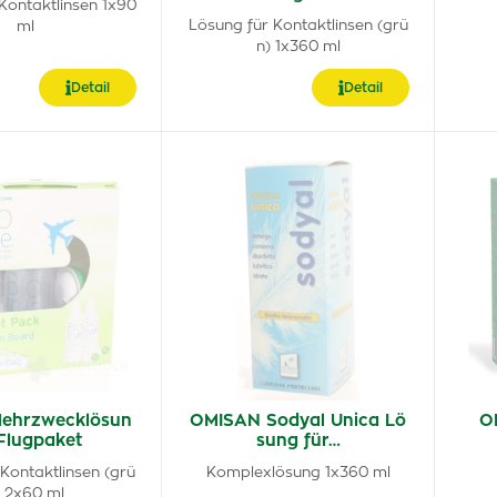
Kontaktlinsen 1x90
Lösung für Kontaktlinsen (grü
ml
n) 1x360 ml
Detail
Detail
Mehrzwecklösun
OMISAN Sodyal Unica Lö
O
Flugpaket
sung für…
Kontaktlinsen (grü
Komplexlösung 1x360 ml
) 2x60 ml