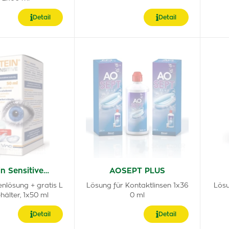
Detail
Detail
n Sensitive…
AOSEPT PLUS
enlösung + gratis L
Lösung für Kontaktlinsen 1x36
Lösu
hälter, 1x50 ml
0 ml
Detail
Detail