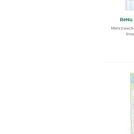
ReNu
Mehrzweckl
lins