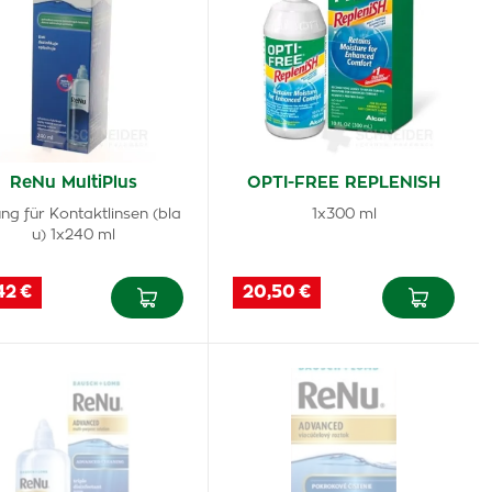
ReNu MultiPlus
OPTI-FREE REPLENISH
ng für Kontaktlinsen (bla
1x300 ml
u) 1x240 ml
42 €
20,50 €