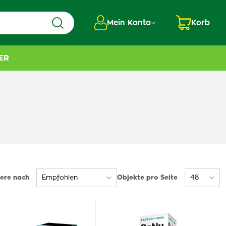
Mein Konto
Korb
ER
iere nach
Objekte pro Seite