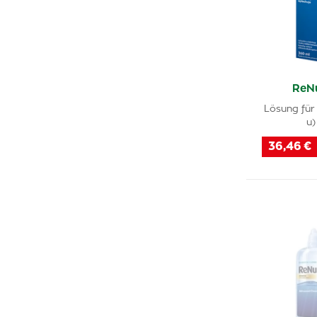
ReNu
Lösung für 
u)
36,46 €