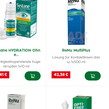
tane HYDRATION Ohn
ReNu MultiPlus
e…
Lösung für Kontaktlinsen (bla
htigkeitsspendende Auge
u) 1x500 ml
ntropfen 1x10 ml
41 €
42,38 €