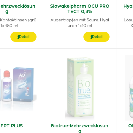
Mehrzwecklösun
Slowakeipharm OCU PRO
Hya
g
TECT 0,3%
Kontaktlinsen (grü
Augentropfen mit Säure. Hyal
Lösu
 1x480 ml
uron 1x10 ml
K
Detail
Detail
EPT PLUS
Biotrue-Mehrzwecklösun
O
g