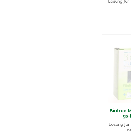
Lösung für 
Biotrue 
gs-
Lösung für 
n