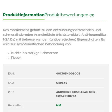
Produktinformation
Produktbewertungen
(0)
Das Medikament gehört zu den entzündungshemmenden und
schmerzlindernden Arzneimitteln (nichtsteroidale Antirheumatika,
NSAIDs) mit fiebersenkenden (antipyretischen) Eigenschaften. Es
wird zur symptomatischen Behandlung von:
leichte bis mäßige Schmerzen
Fieber.
EAN:
4013054008003
SKU:
C49849
PLU:
4BD90D26-FC59-4FAF-8817-
132B2C110763
Hersteller:
MIG