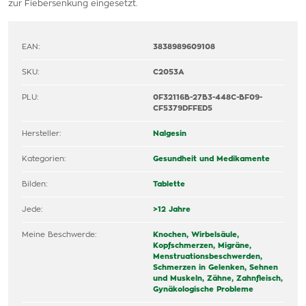
zur Fiebersenkung eingesetzt.
EAN:
3838989609108
SKU:
C2053A
PLU:
0F32116B-27B3-448C-BF09-
CF5379DFFED5
Hersteller:
Nalgesin
Kategorien:
Gesundheit und Medikamente
Bilden:
Tablette
Jede:
>12 Jahre
Meine Beschwerde:
Knochen, Wirbelsäule,
Kopfschmerzen, Migräne,
Menstruationsbeschwerden,
Schmerzen in Gelenken, Sehnen
und Muskeln,
Zähne, Zahnfleisch,
Gynäkologische Probleme