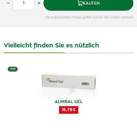
–
+
KAUFEN
Die aufgeführten Preise gelten nur für den Online-Verkauf
Vielleicht finden Sie es nützlich
TOP
ALMIRAL GEL
16,78 €