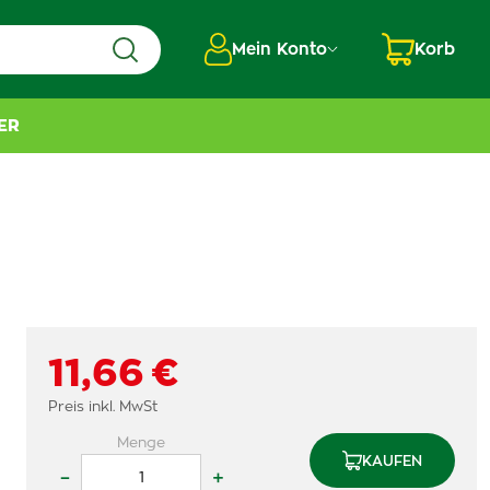
Mein Konto
Korb
ER
11,66 €
Preis inkl. MwSt
Menge
KAUFEN
–
+