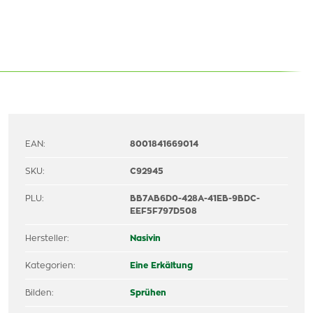
EAN:
8001841669014
SKU:
C92945
PLU:
BB7AB6D0-428A-41EB-9BDC-
EEF5F797D508
Hersteller:
Nasivin
Kategorien:
Eine Erkältung
Bilden:
Sprühen