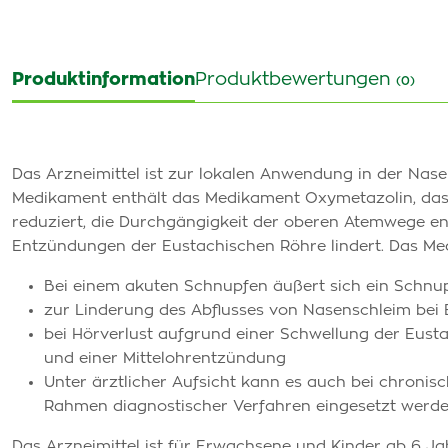
Produktinformation
Produktbewertungen
(0)
Das Arzneimittel ist zur lokalen Anwendung in der Nas
Medikament enthält das Medikament Oxymetazolin, das
reduziert, die Durchgängigkeit der oberen Atemwege 
Entzündungen der Eustachischen Röhre lindert. Das Me
Bei einem akuten Schnupfen äußert sich ein Schnu
zur Linderung des Abflusses von Nasenschleim be
bei Hörverlust aufgrund einer Schwellung der Eus
und einer Mittelohrentzündung
Unter ärztlicher Aufsicht kann es auch bei chronis
Rahmen diagnostischer Verfahren eingesetzt werde
Das Arzneimittel ist für Erwachsene und Kinder ab 6 J