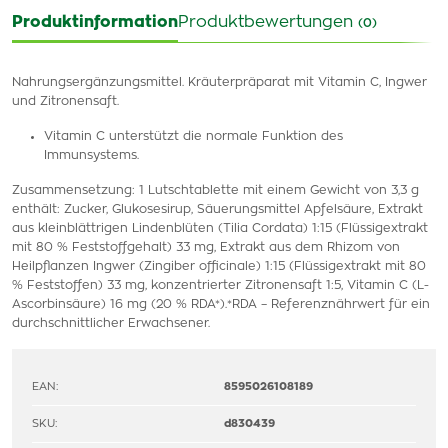
Produktinformation
Produktbewertungen
(0)
Nahrungsergänzungsmittel. Kräuterpräparat mit Vitamin C, Ingwer
und Zitronensaft.
Vitamin C unterstützt die normale Funktion des
Immunsystems.
Zusammensetzung: 1 Lutschtablette mit einem Gewicht von 3,3 g
enthält: Zucker, Glukosesirup, Säuerungsmittel Apfelsäure, Extrakt
aus kleinblättrigen Lindenblüten (Tilia Cordata) 1:15 (Flüssigextrakt
mit 80 % Feststoffgehalt) 33 mg, Extrakt aus dem Rhizom von
Heilpflanzen Ingwer (Zingiber officinale) 1:15 (Flüssigextrakt mit 80
% Feststoffen) 33 mg, konzentrierter Zitronensaft 1:5, Vitamin C (L-
Ascorbinsäure) 16 mg (20 % RDA*).*RDA – Referenznährwert für ein
durchschnittlicher Erwachsener.
EAN:
8595026108189
SKU:
d830439