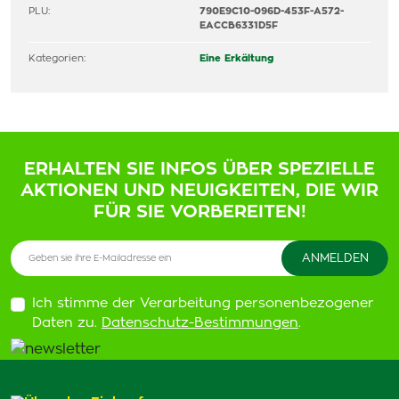
PLU:
790E9C10-096D-453F-A572-
EACCB6331D5F
Kategorien:
Eine Erkältung
ERHALTEN SIE INFOS ÜBER SPEZIELLE
AKTIONEN UND NEUIGKEITEN, DIE WIR
FÜR SIE VORBEREITEN!
Ich stimme der Verarbeitung personenbezogener
Daten zu.
Datenschutz-Bestimmungen
.