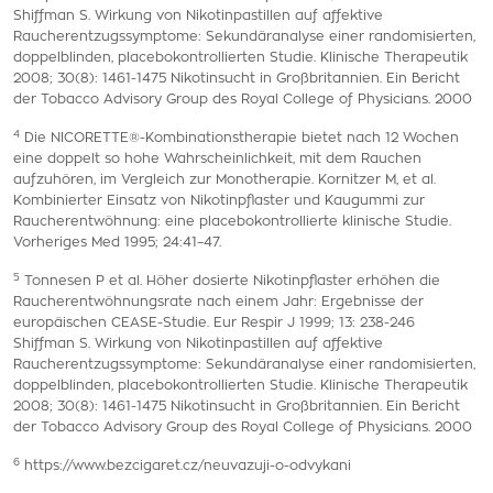
Shiffman S. Wirkung von Nikotinpastillen auf affektive
Raucherentzugssymptome: Sekundäranalyse einer randomisierten,
doppelblinden, placebokontrollierten Studie. Klinische Therapeutik
2008; 30(8): 1461-1475 Nikotinsucht in Großbritannien. Ein Bericht
der Tobacco Advisory Group des Royal College of Physicians. 2000
4
Die NICORETTE®-Kombinationstherapie bietet nach 12 Wochen
eine doppelt so hohe Wahrscheinlichkeit, mit dem Rauchen
aufzuhören, im Vergleich zur Monotherapie. Kornitzer M, et al.
Kombinierter Einsatz von Nikotinpflaster und Kaugummi zur
Raucherentwöhnung: eine placebokontrollierte klinische Studie.
Vorheriges Med 1995; 24:41–47.
5
Tonnesen P et al. Höher dosierte Nikotinpflaster erhöhen die
Raucherentwöhnungsrate nach einem Jahr: Ergebnisse der
europäischen CEASE-Studie. Eur Respir J 1999; 13: 238-246
Shiffman S. Wirkung von Nikotinpastillen auf affektive
Raucherentzugssymptome: Sekundäranalyse einer randomisierten,
doppelblinden, placebokontrollierten Studie. Klinische Therapeutik
2008; 30(8): 1461-1475 Nikotinsucht in Großbritannien. Ein Bericht
der Tobacco Advisory Group des Royal College of Physicians. 2000
6
https://www.bezcigaret.cz/neuvazuji-o-odvykani