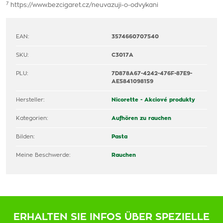
7
https://www.bezcigaret.cz/neuvazuji-o-odvykani
EAN:
3574660707540
SKU:
C3017A
PLU:
7D878A67-4242-476F-87E9-
AE5841098159
Hersteller:
Nicorette - Akciové produkty
Kategorien:
Aufhören zu rauchen
Bilden:
Pasta
Meine Beschwerde:
Rauchen
ERHALTEN SIE INFOS ÜBER SPEZIELLE