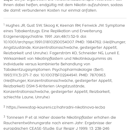
Ihnen dabei helfen, endgültig mit dem Nikotin aufzuhören, sodass
die damit verbundenen Kosten nur einmal anfallen.
1
Hughes JR, Gust SW, Skoog K, Keenan RM, Fenwick JW. Symptome
eines Tabakentzugs. Eine Replikation und Erweiterung.
Erzgeneralpsychiatrie. 1991 Jan;48(1):52-9. doi:
10.1001/archpsyc.1991.01810250054007. PMID: 1984762. (Heißhunger,
Angstzustände, Konzentrationsschwäche, gesteigerter Appetit,
Reizbarkeit und Unruhe). Fagerström KO, Schneider NG, Lunell E.
Wirksamkeit von Nikotinpflastern und Nikotinkaugummis als
individuelle versus kombinierte Behandlung von
Tabakentzugssymptomen. Psychopharmakologie (Berl).
1993;111(3):271-7. doi: 10.1007/BF02244941. PMID: 7870963.
(Heißhunger, Konzentrationsschwäche, gesteigerter Appetit,
Reizbarkeit) DSM-5-Kriterien (Angstzustände,
Konzentrationsschwäche, gesteigerter Appetit, Reizbarkeit,
schlechte Laune, Unruhe)
2
https://www.stop-koureni.cz/nahradni-nikotinova-lecba
3
Tonnesen P et al. Höher dosierte Nikotinpflaster erhöhen die
Raucherentwöhnungsrate nach einem Jahr: Ergebnisse der
europäischen CEASE-Studie. Eur Respir J 1999; 13: 238-246