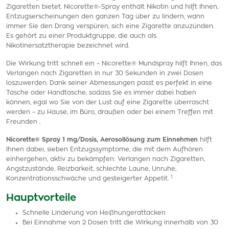
Zigaretten bietet. Nicorette®-Spray enthält Nikotin und hilft Ihnen,
Entzugserscheinungen den ganzen Tag über zu lindern, wann
immer Sie den Drang verspüren, sich eine Zigarette anzuzünden.
Es gehört zu einer Produktgruppe, die auch als
Nikotinersatztherapie bezeichnet wird.
Die Wirkung tritt schnell ein – Nicorette® Mundspray hilft Ihnen, das
Verlangen nach Zigaretten in nur 30 Sekunden in zwei Dosen
loszuwerden. Dank seiner Abmessungen passt es perfekt in eine
Tasche oder Handtasche, sodass Sie es immer dabei haben
können, egal wo Sie von der Lust auf eine Zigarette überrascht
werden – zu Hause, im Büro, draußen oder bei einem Treffen mit
Freunden .
Nicorette® Spray 1 mg/Dosis, Aerosollösung zum Einnehmen
hilft
Ihnen dabei, sieben Entzugssymptome, die mit dem Aufhören
einhergehen, aktiv zu bekämpfen: Verlangen nach Zigaretten,
Angstzustände, Reizbarkeit, schlechte Laune, Unruhe,
1
Konzentrationsschwäche und gesteigerter Appetit.
Hauptvorteile
Schnelle Linderung von Heißhungerattacken
Bei Einnahme von 2 Dosen tritt die Wirkung innerhalb von 30