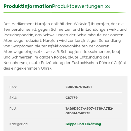
Produktinformation
Produktbewertungen
(0)
Das Medikament Nurofen enthält den Wirkstoff Ibuprofen, der die
Temperatur senkt, gegen Schmerzen und Entzündungen wirkt, und
Pseudoephedrin, das Schwellungen der Schleimhäute der oberen
Atemwege reduziert. Nurofen wird zur kurzfristigen Behandlung
von Symptomen akuter Infektionskrankheiten der oberen
Atemwege eingesetzt, wie z. B. Schnupfen, Halsschmerzen, Kopf-
und Schmerzen im ganzen Körper, akute Entzündung des
Nasopharynx, akute Entzündung der Eustachischen Röhre ( Gefühl
des eingeklemmten Ohrs).
EAN:
5000167015461
SKU:
C87179
PLU:
1AB9D9C7-A607-4319-A7E2-
01B914C4853E
Kategorien:
Grippe und Erkältung