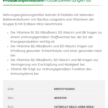
Produktinformation
Produktbewertungen
(0)
Nahrungsergänzungsmittel Nutrolin B Pedtabs mit lebenden
Bakterienkulturen von Bacillus coagulans und Vitaminen der
Gruppe B mit Erdbeer-Minz-Geschmack.
Die Vitamine B1, B2 (Riboflavin), B3 (Niacin) und B6 tragen zu
einem ordnungsgemäßen Stoffwechsel bei, der für die
Energieproduktion wichtig ist.
Die Vitamine B2 (Riboflavin) und B3 (Niacin) tragen zur
Erhaltung gesunder Schleimhäute und einer gesunden Haut
bei.
Die Vitamine B2 (Riboflavin), B3 (Niacin) und B6 tragen zur
Verringerung von Erschöpfung und Müdigkeit bei.
Vitamin B6 trägt zur ordnungsgemäßen Funktion des
Immunsystems bei.
EAN:
8901117142602
SKU:
d000749
PLU:
147D8CA7-DEAC-40B6-95D4-