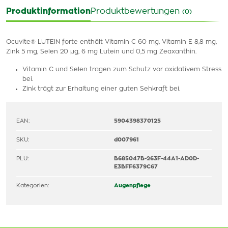
Produktinformation
Produktbewertungen
(0)
Ocuvite® LUTEIN forte enthält Vitamin C 60 mg, Vitamin E 8,8 mg,
Zink 5 mg, Selen 20 µg, 6 mg Lutein und 0,5 mg Zeaxanthin.
Vitamin C und Selen tragen zum Schutz vor oxidativem Stress
bei.
Zink trägt zur Erhaltung einer guten Sehkraft bei.
EAN:
5904398370125
SKU:
d007961
PLU:
B685047B-263F-44A1-AD0D-
E3BFF6379C67
Kategorien:
Augenpflege