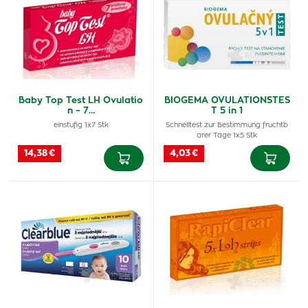
Baby Top Test LH Ovulatio
BIOGEMA OVULATIONSTES
n – 7…
T 5 in 1
einstufig 1x7 Stk
Schnelltest zur Bestimmung fruchtb
arer Tage 1x5 Stk
14,38 €
4,03 €