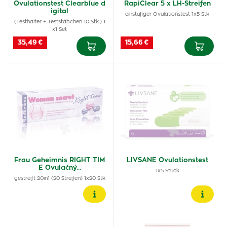
Ovulationstest Clearblue d
RapiClear 5 x LH-Streifen
igital
einstufiger Ovulationstest 1x5 Stk
(Testhalter + Teststäbchen 10 Stk.) 1
x1 Set
35,49 €
15,66 €
Frau Geheimnis RIGHT TIM
LIVSANE Ovulationstest
E Ovulačný…
1x5 Stück
gestreift 20in1 (20 Streifen) 1x20 Stk