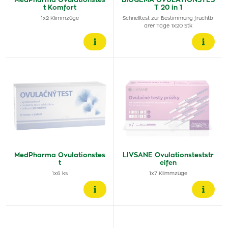
MedPharma Ovulationstes
BIOGEMA OVULATIONSTES
t Komfort
T 20 in 1
1x2 Klimmzüge
Schnelltest zur Bestimmung fruchtb
arer Tage 1x20 Stk
MedPharma Ovulationstes
LIVSANE Ovulationsteststr
t
eifen
1x6 ks
1x7 Klimmzüge