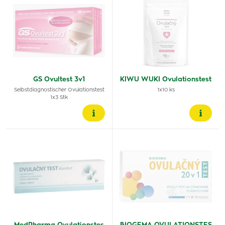
GS Ovultest 3v1
KIWU WUKI Ovulationstest
Selbstdiagnostischer Ovulationstest
1x10 ks
1x3 Stk