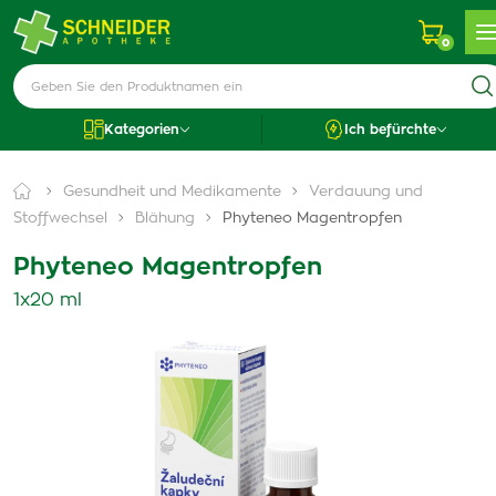
0
Kategorien
Ich befürchte
Gesundheit und Medikamente
Verdauung und
Stoffwechsel
Blähung
Phyteneo Magentropfen
Phyteneo Magentropfen
1x20 ml