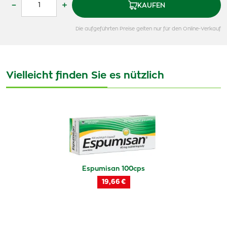
–
+
KAUFEN
Die aufgeführten Preise gelten nur für den Online-Verkauf
Vielleicht finden Sie es nützlich
Espumisan 100cps
19,66 €