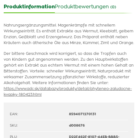
Produktinformation
Produktbewertungen
(0)
Nahrungsergänzungsmittel. Magenkrämpfe mit schnellem
Wirkungseintritt. Es enthält Extrakte aus Wermut, Kleeblatt, gelbem
Enzian, Geißblatt und Erzengelwurz. Das Präparat enthält neben
Kräutern auch ätherische Öle aus Minze, Kümmel, Zimt und Orange.
Der bittere Geschmack wird korrigiert, so dass die Tropfen auch
von Kindern gut angenommen werden. Zu den Hauptwirkstoffen
gehört ein Extrakt aus echtem Wermut mit einem hohen Gehalt an
Bitterstoffen. Vorteile: schneller Wirkungseintritt, Naturprodukt mit
wirksamer Zusammensetzung pflanzlicher Wirkstoffe, reduzierter
Alkoholgehalt. Weitere Informationen finden Sie unter:
https://www.adc.sk/databazy/produkty/detail/phyteneo-zaludocne-
kvapky-180423.html
EAN:
8594071270131
SKU:
d008676
PLU:
D22F462F-8107-44EB-BBB5-