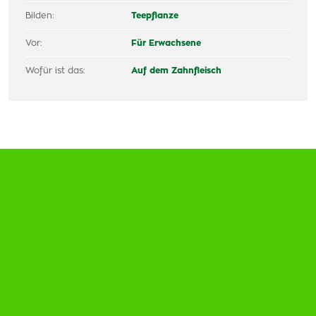
Bilden:
Teepflanze
Vor:
Für Erwachsene
Wofür ist das:
Auf dem Zahnfleisch