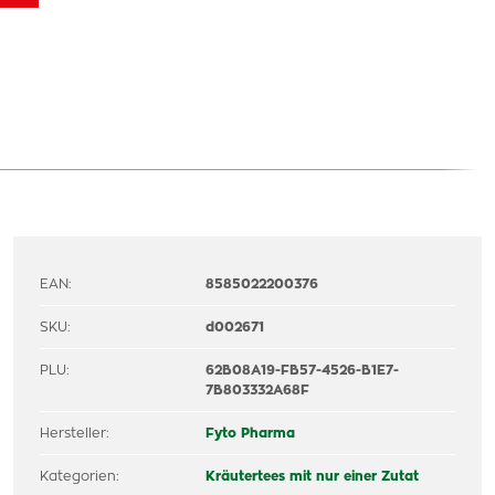
EAN:
8585022200376
SKU:
d002671
PLU:
62B08A19-FB57-4526-B1E7-
7B803332A68F
Hersteller:
Fyto Pharma
Kategorien:
Kräutertees mit nur einer Zutat