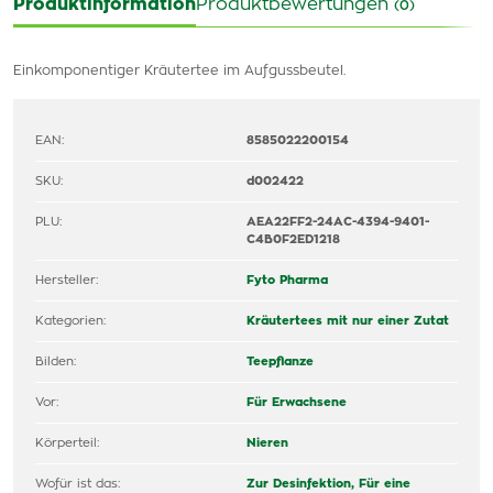
Produktinformation
Produktbewertungen
(0)
Einkomponentiger Kräutertee im Aufgussbeutel.
EAN:
8585022200154
SKU:
d002422
PLU:
AEA22FF2-24AC-4394-9401-
C4B0F2ED1218
Hersteller:
Fyto Pharma
Kategorien:
Kräutertees mit nur einer Zutat
Bilden:
Teepflanze
Vor:
Für Erwachsene
Körperteil:
Nieren
Wofür ist das:
Zur Desinfektion,
Für eine