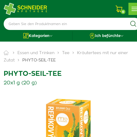
0
Kategorien
Ich befürchte
Essen und Trinken
Tee
Kräutertees mit nur einer
Zutat
PHYTO-SEIL-TEE
PHYTO-SEIL-TEE
20x1 g (20 g)