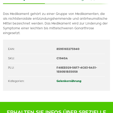
Das Medikament gehört zu einer Gruppe von Medikamenten, die
als nichtsteroidale entzündungshemmende und antirheumatische
Mittel bezeichnet werden. Das Medikament wird zur Linderung der
Symptome einer leichten bis mittelschweren Gonarthrose
eingesetzt.
EAN:
8595165275940
SKU:
C1940A
PLU:
F48EE029-56F7-4C83-9A51-
1E60B1B55058
Kategorien:
Gelenkernährung
ERHALTEN SIE INFOS ÜBER SPEZIELLE