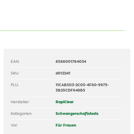
EAN:
8588001784034
SKU:
d012241
PLU:
11CAB5D3-2C05-4F60-9975-
5B25CDF648B5
Hersteller:
RapiClear
Kategorien:
Schwangerschaftstests
Vor:
Für Frauen