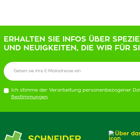
ERHALTEN SIE INFOS ÜBER SPEZI
UND NEUIGKEITEN, DIE WIR FÜR S
Ich stimme der Verarbeitung personenbezogener Da
Bestimmungen
.
Über da