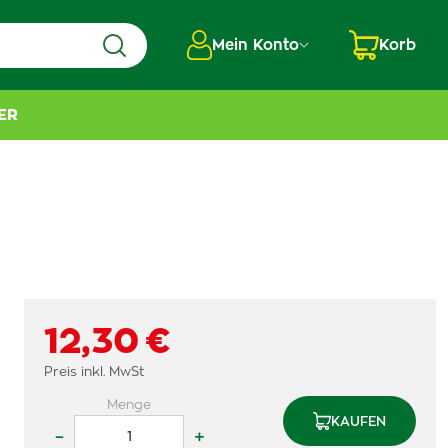
Mein Konto
Korb
ER
12,30 €
Preis inkl. MwSt
Menge
KAUFEN
–
+