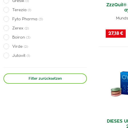
Grešík
(1)
ZzzQuil®
a
Terezia
(1)
Munds
Fyto Pharma
(3)
Zerex
(2)
27,18 €
Boiron
(3)
Virde
(2)
Jutavit
(1)
NatureVia
(1)
Dospinox
(2)
Filter zurücksetzen
EdenPharma
(2)
Leros
(1)
Barny's
(3)
Revital
(1)
Megafyt
(1)
DIESES U