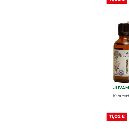
Slovakiapharm
(1)
NoSnorePlus
(1)
Tozax
(1)
Esi
(1)
Dr.Theiss
(1)
Neospan
(2)
Persen
(1)
ZzzQuil
(1)
JUVAME
Kräuter
11,02 €