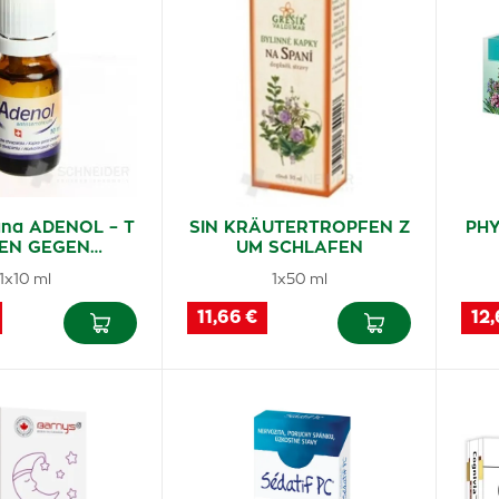
ana ADENOL – T
SIN KRÄUTERTROPFEN Z
PHY
EN GEGEN…
UM SCHLAFEN
1x10 ml
1x50 ml
11,66 €
12,