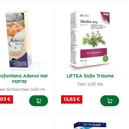
tofontana Adenol Hal
LIFTEA Süße Träume
sspray
Tabl. 1x30 Stk
en Schnarchen 1x50 ml
,03 €
12,62 €