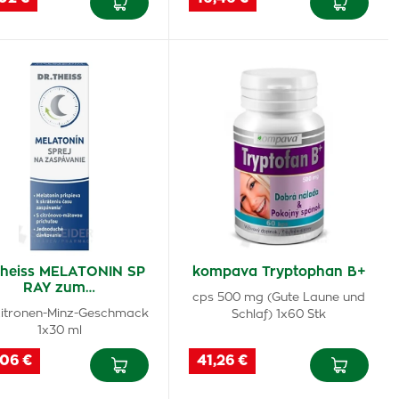
Theiss MELATONIN SP
kompava Tryptophan B+
RAY zum…
cps 500 mg (Gute Laune und
Zitronen-Minz-Geschmack
Schlaf) 1x60 Stk
1x30 ml
,06 €
41,26 €