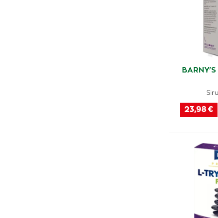
BARNY'S 
Sir
23,98 €