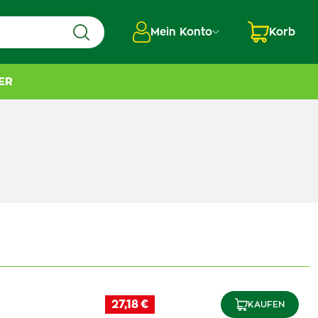
Mein Konto
Korb
ER
27,18 €
KAUFEN