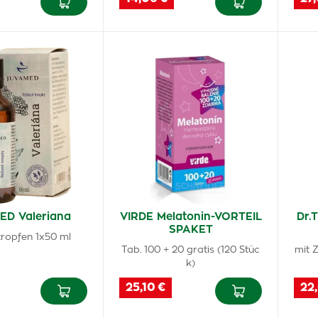
D Valeriana
VIRDE Melatonin-VORTEIL
Dr.
SPAKET
tropfen 1x50 ml
Tab. 100 + 20 gratis (120 Stüc
mit 
k)
25,10 €
22