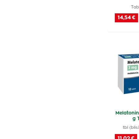
Pharma Activ
(4)
Tabe
GS
(2)
14,54 €
Swiss Natural
(1)
Liftea
(1)
Kompava
(1)
Noventis
(1)
Vitabalans Oy
(2)
Fytofontana
(2)
Baldrian
(1)
Generica
(1)
Advance
(2)
Laverna trade, s.r.o.
(1)
Melatonin
g 
Salutem
(1)
tbl (bli
Delta Medical
(2)
11,02 €