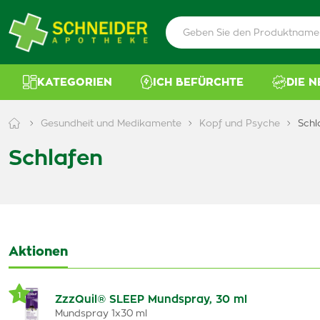
KATEGORIEN
ICH BEFÜRCHTE
DIE 
Gesundheit und Medikamente
Kopf und Psyche
Schl
Schlafen
Aktionen
1
ZzzQuil® SLEEP Mundspray, 30 ml
Mundspray 1x30 ml