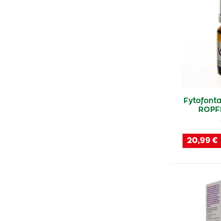
Fytofont
ROPF
20,99 €