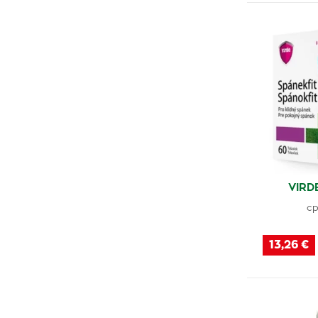
VIRD
cp
13,26 €