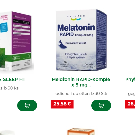
E SLEEP FIT
Melatonin RAPID-Komple
Phy
x 5 mg…
s 1x60 ks
lösliche Tabletten 1x30 Stk
geg
25,58 €
26