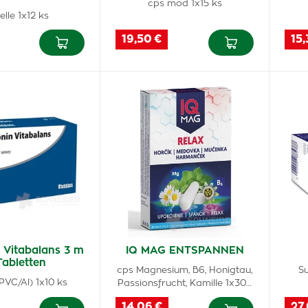
cps mod 1x15 ks
lle 1x12 ks
19,50 €
15,
 Vitabalans 3 m
IQ MAG ENTSPANNEN
Tabletten
cps Magnesium, B6, Honigtau,
Su
s.PVC/Al) 1x10 ks
Passionsfrucht, Kamille 1x30…
14,06 €
27,