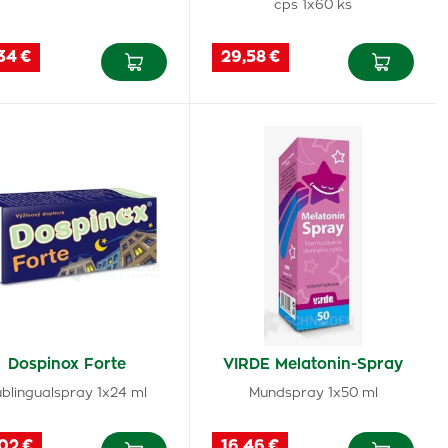
cps 1x60 ks
34 €
29,58 €
Dospinox Forte
VIRDE Melatonin-Spray
blingualspray 1x24 ml
Mundspray 1x50 ml
02 €
16,46 €