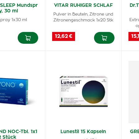
 SLEEP Mundspr
VITAR RUHIGER SCHLAF
Dr.
y, 30 ml
Pulver in Beuteln, Zitrone und
pray 1x30 ml
Extr
Zitronengeschmack 1x20 Stk
o
12,62 €
15,
ND NOC-Tbl. 1x1
Lunestil 15 Kapseln
GRE
2 Stück