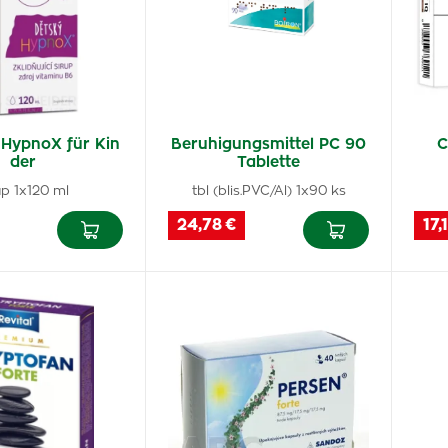
HypnoX für Kin
Beruhigungsmittel PC 90
C
der
Tablette
up 1x120 ml
tbl (blis.PVC/Al) 1x90 ks
24,78 €
17,