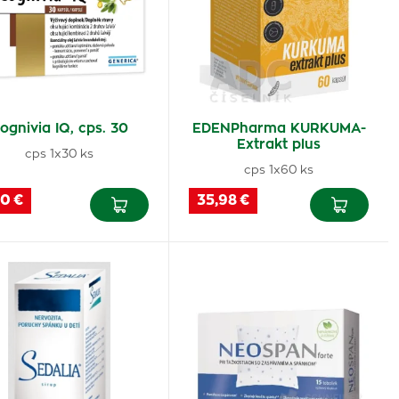
ognivia IQ, cps. 30
EDENPharma KURKUMA-
Extrakt plus
cps 1x30 ks
cps 1x60 ks
10 €
35,98 €