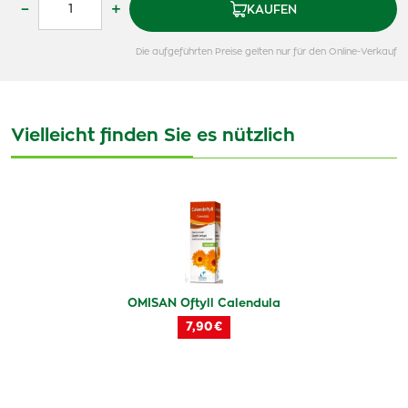
–
+
KAUFEN
Die aufgeführten Preise gelten nur für den Online-Verkauf
Vielleicht finden Sie es nützlich
OMISAN Oftyll Calendula
7,90 €