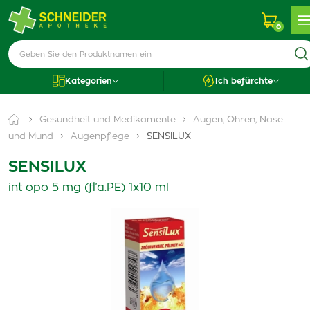
0
Kategorien
Ich befürchte
Gesundheit und Medikamente
Augen, Ohren, Nase
und Mund
Augenpflege
SENSILUX
SENSILUX
int opo 5 mg (fľa.PE) 1x10 ml