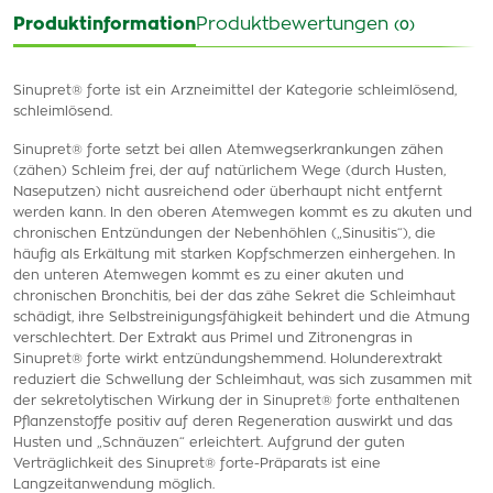
Produktinformation
Produktbewertungen
(0)
Sinupret® forte ist ein Arzneimittel der Kategorie schleimlösend,
schleimlösend.
Sinupret® forte setzt bei allen Atemwegserkrankungen zähen
(zähen) Schleim frei, der auf natürlichem Wege (durch Husten,
Naseputzen) nicht ausreichend oder überhaupt nicht entfernt
werden kann. In den oberen Atemwegen kommt es zu akuten und
chronischen Entzündungen der Nebenhöhlen („Sinusitis“), die
häufig als Erkältung mit starken Kopfschmerzen einhergehen. In
den unteren Atemwegen kommt es zu einer akuten und
chronischen Bronchitis, bei der das zähe Sekret die Schleimhaut
schädigt, ihre Selbstreinigungsfähigkeit behindert und die Atmung
verschlechtert. Der Extrakt aus Primel und Zitronengras in
Sinupret® forte wirkt entzündungshemmend. Holunderextrakt
reduziert die Schwellung der Schleimhaut, was sich zusammen mit
der sekretolytischen Wirkung der in Sinupret® forte enthaltenen
Pflanzenstoffe positiv auf deren Regeneration auswirkt und das
Husten und „Schnäuzen“ erleichtert. Aufgrund der guten
Verträglichkeit des Sinupret® forte-Präparats ist eine
Langzeitanwendung möglich.