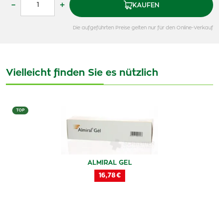
–
+
KAUFEN
Die aufgeführten Preise gelten nur für den Online-Verkauf
Vielleicht finden Sie es nützlich
TOP
ALMIRAL GEL
16,78 €