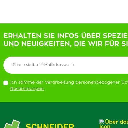
ERHALTEN SIE INFOS ÜBER SPEZI
UND NEUIGKEITEN, DIE WIR FÜR S
Ich stimme der Verarbeitung personenbezogener Da
Bestimmungen
.
Über da