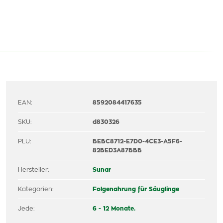
EAN:
8592084417635
SKU:
d830326
PLU:
BEBC8712-E7D0-4CE3-A5F6-
82BED3A87BBB
Hersteller:
Sunar
Kategorien:
Folgenahrung für Säuglinge
Jede:
6 - 12 Monate.