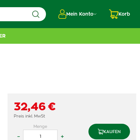
Mein Konto
Korb
ER
32,46 €
Preis inkl. MwSt
Menge
KAUFEN
–
+