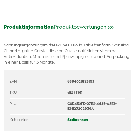
Produktinformation
Produktbewertungen
(0)
Nahrungsergänzungsmittel Grünes Trio in Tablettenform, Spirulina,
Chlorella, grüne Gerste, die eine Quelle natürlicher Vitamine,
Antioxidantien, Mineralien und Pflanzenpigmente sind. Verpackung
in einer Dosis für 3 Monate.
EAN:
8594028193193
SKU:
d124593
PLU:
C8D452FD-27E2-4485-A8E9-
E8E232C2D36A
Kategorien:
Sodbrennen