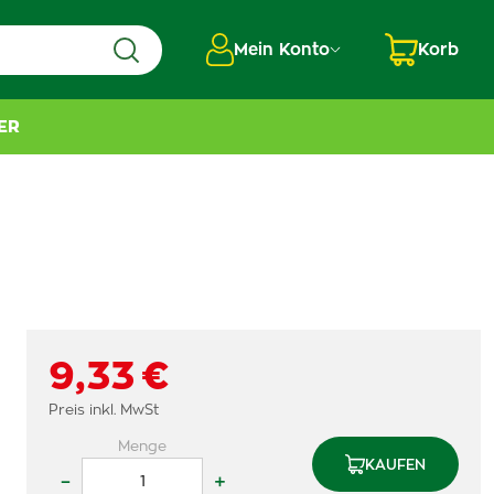
Mein Konto
Korb
ER
9,33 €
Preis inkl. MwSt
Menge
KAUFEN
–
+