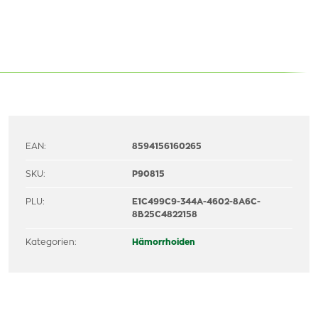
EAN:
8594156160265
SKU:
P90815
PLU:
E1C499C9-344A-4602-8A6C-
8B25C4822158
Kategorien:
Hämorrhoiden