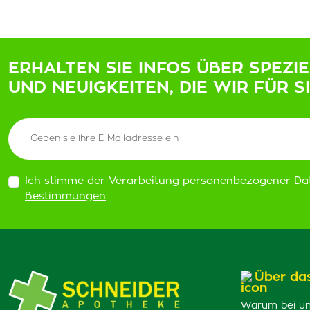
ERHALTEN SIE INFOS ÜBER SPEZI
UND NEUIGKEITEN, DIE WIR FÜR S
Ich stimme der Verarbeitung personenbezogener Da
Bestimmungen
.
Über da
Warum bei un