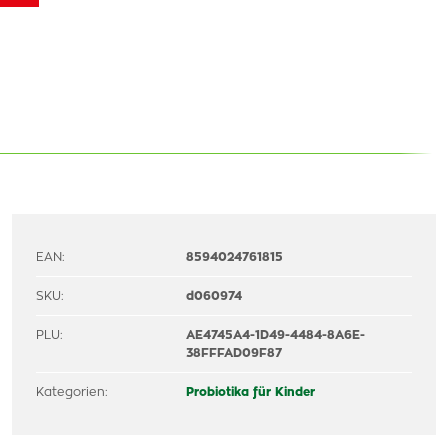
EAN:
8594024761815
SKU:
d060974
PLU:
AE4745A4-1D49-4484-8A6E-
38FFFAD09F87
Kategorien:
Probiotika für Kinder